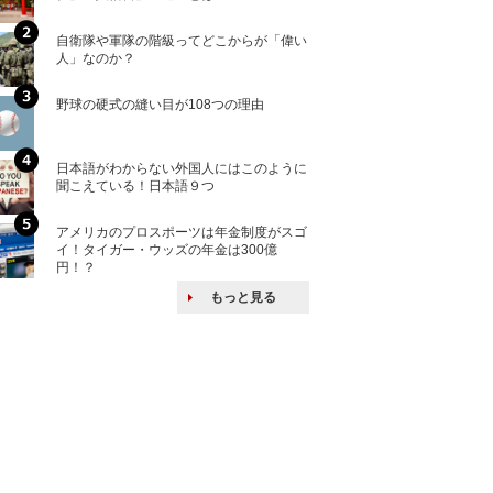
自衛隊や軍隊の階級ってどこからが「偉い
「えっ！こんな事
人」なのか？
ない、北朝鮮で禁
野球の硬式の縫い目が108つの理由
核兵器の廃絶はな
から解説
日本語がわからない外国人にはこのように
自衛隊がオスプレ
聞こえている！日本語９つ
改めて！
アメリカのプロスポーツは年金制度がスゴ
何故キヤノンはゼ
イ！タイガー・ウッズの年金は300億
来たのか？オープ
円！？
ける特許戦略
もっと見る