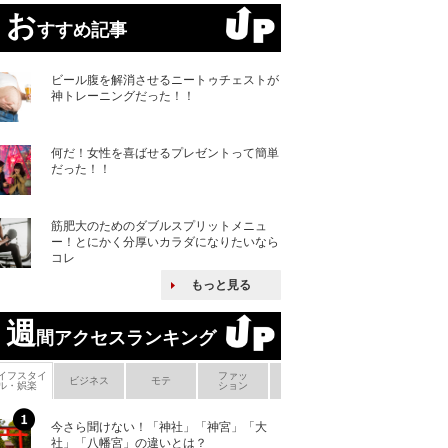
お
すすめ記事
ビール腹を解消させるニートゥチェストが
神トレーニングだった！！
何だ！女性を喜ばせるプレゼントって簡単
だった！！
筋肥大のためのダブルスプリットメニュ
ー！とにかく分厚いカラダになりたいなら
コレ
もっと見る
週
間アクセスランキング
イフスタイ
ファッ
ボ
ビジネス
モテ
ヘアケア
ヘルスケア
ル・娯楽
ション
メ
今さら聞けない！「神社」「神宮」「大
ヨーロッパの小国
社」「八幡宮」の違いとは？
な国とされる理由