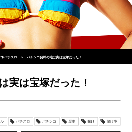
コ/パチスロ
＞
パチンコ発祥の地は実は宝塚だった！
は実は宝塚だった！
ブル
パチスロ
パチンコ
歴史
賭け
賭け事