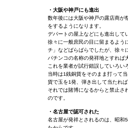
・大阪や神戸にも進出
数年後には大阪や神戸の露店商が
をするようになります。
デパートの屋上などにも進出して
徐々に一般庶民の目に留まるよう
チ」などばらばらでしたが、徐々
パチンコの名称の発祥地とすれば
これを業者が試行錯誤していろい
当時は1銭銅貨をそのまま打って当
貨で玉を1発、弾き出して当たれば
それでは賭博になるからと禁止さ
のです。
・名古屋で認可された
名古屋が発祥とされるのは、昭和
たからです。