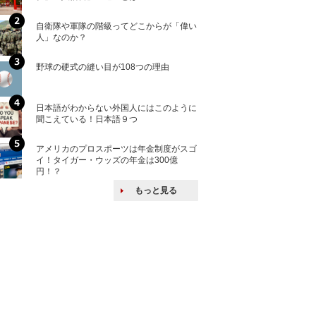
自衛隊や軍隊の階級ってどこからが「偉い
「えっ！こんな事
人」なのか？
ない、北朝鮮で禁
野球の硬式の縫い目が108つの理由
核兵器の廃絶はな
から解説
日本語がわからない外国人にはこのように
自衛隊がオスプレ
聞こえている！日本語９つ
改めて！
アメリカのプロスポーツは年金制度がスゴ
何故キヤノンはゼ
イ！タイガー・ウッズの年金は300億
来たのか？オープ
円！？
ける特許戦略
もっと見る