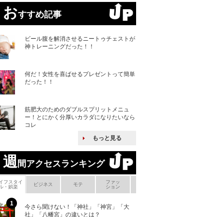
お
すすめ記事
ビール腹を解消させるニートゥチェストが
神トレーニングだった！！
何だ！女性を喜ばせるプレゼントって簡単
だった！！
筋肥大のためのダブルスプリットメニュ
ー！とにかく分厚いカラダになりたいなら
コレ
もっと見る
週
間アクセスランキング
イフスタイ
ファッ
ボ
ビジネス
モテ
ヘアケア
ヘルスケア
ル・娯楽
ション
メ
今さら聞けない！「神社」「神宮」「大
ヨーロッパの小国
社」「八幡宮」の違いとは？
な国とされる理由