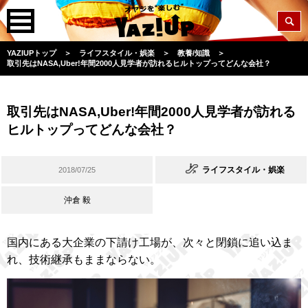
YAZIUPトップ
＞
ライフスタイル・娯楽
＞
教養/知識
＞
取引先はNASA,Uber!年間2000人見学者が訪れるヒルトップってどんな会社？
取引先はNASA,Uber!年間2000人見学者が訪れる
ヒルトップってどんな会社？
ライフスタイル・娯楽
2018/07/25
沖倉 毅
国内にある大企業の下請け工場が、次々と閉鎖に追い込ま
れ、技術継承もままならない。