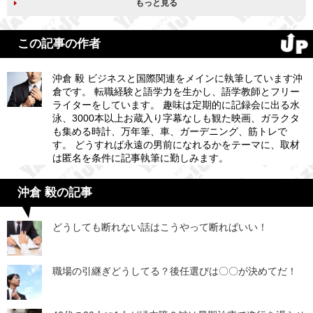
もっと見る
この記事の作者
沖倉 毅 ビジネスと国際関連をメインに執筆しています沖
倉です。 転職経験と語学力を生かし、語学教師とフリー
ライターをしています。 趣味は定期的に記録会に出る水
泳、3000本以上お蔵入り字幕なしも観た映画、ガラクタ
も集める時計、万年筆、車、ガーデニング、筋トレで
す。 どうすれば永遠の男前になれるかをテーマに、取材
は匿名を条件に記事執筆に勤しみます。
沖倉 毅の記事
どうしても断れない話はこうやって断ればいい！
職場の引継ぎどうしてる？後任選びは〇〇が決めてだ！