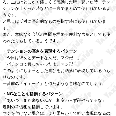
ろ、主にはとにかく嬉しくて感動した時、驚いた時、テン
ションが上がった時などに一言でまとめて使われているよ
うです。
と思えば反対に否定的なものを指す時にも使われていま
す。
また、意味なく会話の空間を埋める便利な言葉としても使
われたりもしているようです。
・テンションの高さを表現するパターン
「今日は彼女とデートなんだ、マジ卍！」
「パチンコで買っちゃったよ、マジ卍ー」
このようにちょっとした喜びをお洒落に表現しているつも
りなのです。
一昔前の「イェーイ」と似たような意味なのでしょう。
・NGなことを指摘するパターン
「あいつ、まだ来ないんか、相変わらず卍やってるな」
遅刻の常習犯を指摘しています。
マジを付けない場合は、より柔らかくて軽い表現になるの