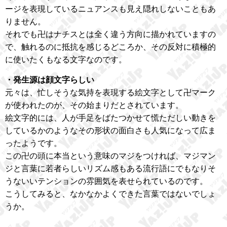
ージを表現しているニュアンスも見え隠れしないこともあ
りません。
それでも卍はナチスとは全く違う方向に描かれていますの
で、触れるのに抵抗を感じるどころか、その反対に積極的
に使いたくもなる文字なのです。
・発生源は顔文字らしい
元々は、忙しそうな気持を表現する絵文字として卍マーク
が使われたのが、その始まりだとされています。
絵文字的には、人が手足をばたつかせて慌ただしい動きを
しているかのようなその形状の面白さも人気になって広ま
ったようです。
この卍の頭に本当という意味のマジをつければ、マジマン
ジと言葉に若者らしいリズム感もある流行語にでもなりそ
うないいテンションの雰囲気を表せられているのです。
こうしてみると、なかなかよくできた言葉ではないでしょ
うか。