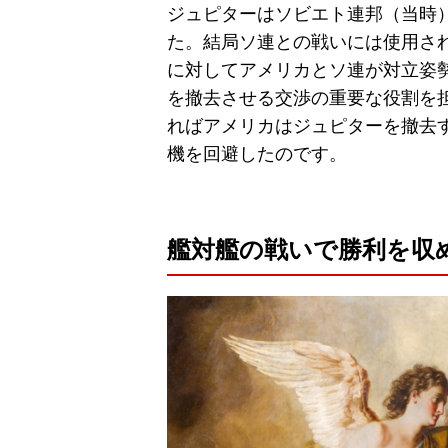
ジュピターはソビエト連邦（当時
た。結局ソ連との戦いには使用さ
に対してアメリカとソ連が対立姿
を撤去させる交渉の重要な役割を担
ればアメリカはジュピターを撤去
機を回避したのです。
艦対艦の戦いで勝利を収