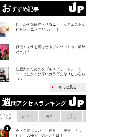
お
すすめ記事
ビール腹を解消させるニートゥチェストが
神トレーニングだった！！
何だ！女性を喜ばせるプレゼントって簡単
だった！！
筋肥大のためのダブルスプリットメニュ
ー！とにかく分厚いカラダになりたいなら
コレ
もっと見る
週
間アクセスランキング
イフスタイ
ファッ
ボ
ビジネス
モテ
ヘアケア
ヘルスケア
ル・娯楽
ション
メ
今さら聞けない！「神社」「神宮」「大
ヨーロッパの小国
社」「八幡宮」の違いとは？
な国とされる理由