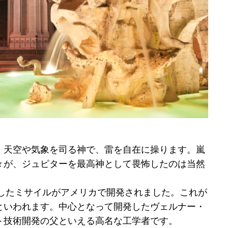
。天空や気象を司る神で、雷を自在に操ります。嵐
々が、ジュピターを最高神として畏怖したのは当然
冠したミサイルがアメリカで開発されました。これが
といわれます。中心となって開発したヴェルナー・
ト技術開発の父といえる高名な工学者です。