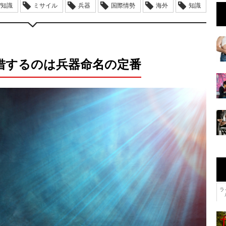
/知識
ミサイル
兵器
国際情勢
海外
知識
借するのは兵器命名の定番
ラ