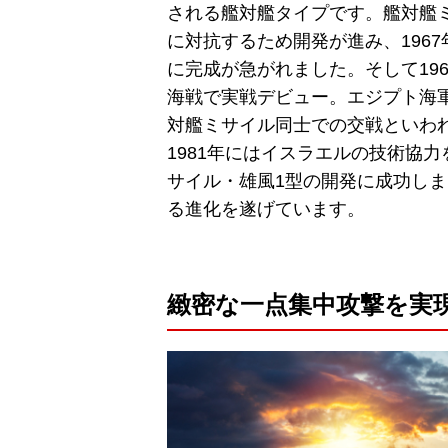
される艦対艦タイプです。艦対艦
に対抗するため開発が進み、196
に完成が急がれました。そして196
海戦で実戦デビュー。エジプト海
対艦ミサイル同士での交戦といわ
1981年にはイスラエルの技術協
サイル・雄風1型の開発に成功し
る進化を遂げています。
緻密な一点集中攻撃を実