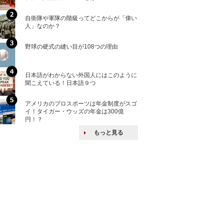
自衛隊や軍隊の階級ってどこからが「偉い
「えっ！こんな事
人」なのか？
ない、北朝鮮で禁
野球の硬式の縫い目が108つの理由
核兵器の廃絶はな
から解説
日本語がわからない外国人にはこのように
自衛隊がオスプレ
聞こえている！日本語９つ
改めて！
アメリカのプロスポーツは年金制度がスゴ
何故キヤノンはゼ
イ！タイガー・ウッズの年金は300億
来たのか？オープ
円！？
ける特許戦略
もっと見る