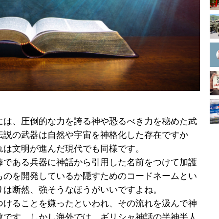
には、圧倒的な力を誇る神や恐るべき力を秘めた武
伝説の武器は自然や宇宙を神格化した存在ですか
れは文明が進んだ現代でも同様です。
棒である兵器に神話から引用した名前をつけて加護
ものを開発しているか隠すためのコードネームとい
りは断然、強そうなほうがいいですよね。
つけることを嫌ったといわれ、その流れを汲んで神
数です。しかし海外では、ギリシャ神話の半神半人