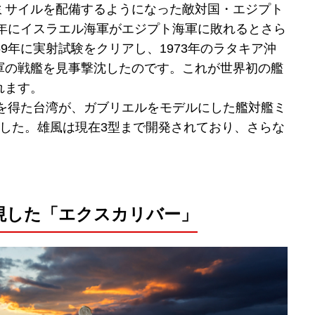
ミサイルを配備するようになった敵対国・エジプト
7年にイスラエル海軍がエジプト海軍に敗れるとさら
9年に実射試験をクリアし、1973年のラタキア沖
軍の戦艦を見事撃沈したのです。これが世界初の艦
れます。
力を得た台湾が、ガブリエルをモデルにした艦対艦ミ
ました。雄風は現在3型まで開発されており、さらな
現した「エクスカリバー」