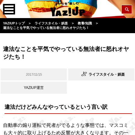
YAZIUPトップ
＞
ライフスタイル・娯楽
＞
教養/知識
＞
違法なことを平気でやっている無法者に怒れオヤジたち！
違法なことを平気でやっている無法者に怒れオヤ
ジたち！
ライフスタイル・娯楽
2017/11/15
YAZIUP運営
違法だけどみんなやっているという言い訳
自動車の煽り運転で死者がでるような事態では、マスコミ
も大々的に取り上げるため反響が大きくなります。その一