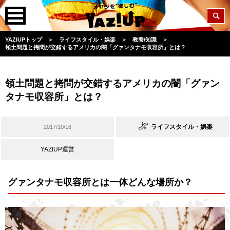
YAZIUPトップ
＞
ライフスタイル・娯楽
＞
教養/知識
＞
領土問題と拷問が交錯するアメリカの闇「グァンタナモ収容所」とは？
領土問題と拷問が交錯するアメリカの闇「グァン
タナモ収容所」とは？
ライフスタイル・娯楽
2017/10/16
YAZIUP運営
グァンタナモ収容所とは一体どんな場所か？