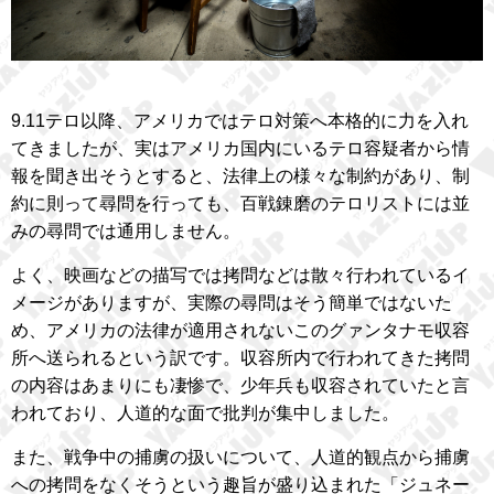
9.11テロ以降、アメリカではテロ対策へ本格的に力を入れ
てきましたが、実はアメリカ国内にいるテロ容疑者から情
報を聞き出そうとすると、法律上の様々な制約があり、制
約に則って尋問を行っても、百戦錬磨のテロリストには並
みの尋問では通用しません。
よく、映画などの描写では拷問などは散々行われているイ
メージがありますが、実際の尋問はそう簡単ではないた
め、アメリカの法律が適用されないこのグァンタナモ収容
所へ送られるという訳です。収容所内で行われてきた拷問
の内容はあまりにも凄惨で、少年兵も収容されていたと言
われており、人道的な面で批判が集中しました。
また、戦争中の捕虜の扱いについて、人道的観点から捕虜
への拷問をなくそうという趣旨が盛り込まれた「ジュネー