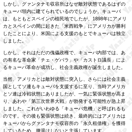
しかし、グァンタナモ収容所はなぜ敵対状態であるはずの
キューバ領内に建てられているのでしょうか。キューバ
は、もともとスペインの植民地でしたが、1898年にアメリ
カとスペインの間に起きた「米西戦争」にアメリカが勝利
したことにより、米国による支援のもとでキューバは独立
しました。
しかし、それはただの傀儡政権で、キューバ内部では、あ
の有名な革命家「チェ・ゲバラ」や「カストロ議長」によ
るキューバ革命が成功し、社会主義政権が誕生しました。
当然、アメリカとは敵対状態に突入し、さらには社会主義
国としてソ連もキューバを支援するに至り、当時アメリカ
とソ連は冷戦状態にありましたが、一気に緊張状態が高ま
り、あわや「第三次世界大戦」が勃発する可能性が急上昇
しました。これがいわゆる「キューバ危機」と呼ばれるも
のです。その後も緊張状態は続き、最終的にはアメリカは
キューバからグァンタナモ収容所の「永久租借権」を獲得
しているため、撤退はしないと主張しています。