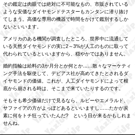
その鑑定は肉眼では絶対に不可能なもの、市販されている
ような安価なダイヤモンドテスターもカンタンに潜り抜け
てしまう。高価な専用の機器で時間をかけて鑑別するしか
ないといいます。
アメリカのある機関が調査したところ、世界中に流通して
いる天然ダイヤモンドの実に2～3%が人工のものに取って
代わられているといいますから、穏やかではありません。
婚約指輪は給料の3か月分とか何とか……散々なマーケティ
ング手法を駆使して、デビアス社が高めてきたとされるダ
イヤモンドの価値。これが、人工ダイヤモンドによって根
底から崩される時は、そこまで来ていたりするのです。
そもそも希少価値だけで見るなら、ルビーやエメラルド、
サファイアの方がよっぽどあるといいますし……たかが炭
素に何をトチ狂っていたんだ? という日が来るかもしれま
せんね。