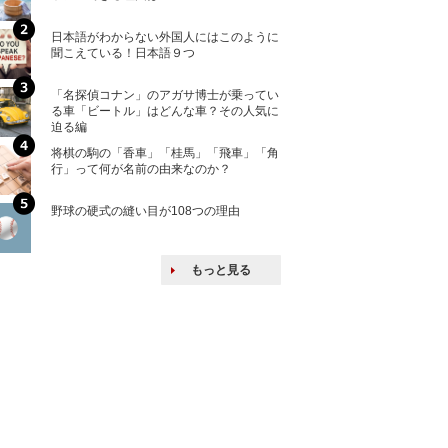
ける特許戦略
日本語がわからない外国人にはこのように
「えっ！こんな事
聞こえている！日本語９つ
ない、北朝鮮で禁
「名探偵コナン」のアガサ博士が乗ってい
上司の上司に案件
る車「ビートル」はどんな車？その人気に
し』・他人の威厳
迫る編
たい人たち
将棋の駒の「香車」「桂馬」「飛車」「角
核兵器の廃絶はな
行」って何が名前の由来なのか？
から解説
野球の硬式の縫い目が108つの理由
韓国で揉めている
戦後の賠償をおさ
もっと見る