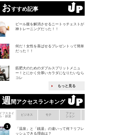
お
すすめ記事
ビール腹を解消させるニートゥチェストが
神トレーニングだった！！
何だ！女性を喜ばせるプレゼントって簡単
だった！！
筋肥大のためのダブルスプリットメニュ
ー！とにかく分厚いカラダになりたいなら
コレ
もっと見る
週
間アクセスランキング
イフスタイ
ファッ
ボ
ビジネス
モテ
ヘアケア
ヘルスケア
ル・娯楽
ション
メ
「温泉」と「銭湯」の違いって何？リフレ
何故キヤノンはゼ
ッシュできる理由は？
来たのか？オープ