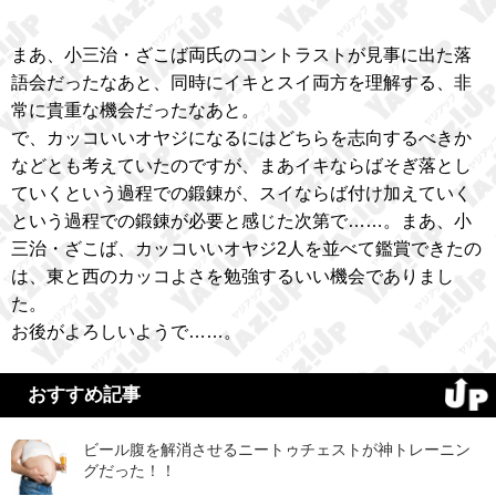
まあ、小三治・ざこば両氏のコントラストが見事に出た落
語会だったなあと、同時にイキとスイ両方を理解する、非
常に貴重な機会だったなあと。
で、カッコいいオヤジになるにはどちらを志向するべきか
などとも考えていたのですが、まあイキならばそぎ落とし
ていくという過程での鍛錬が、スイならば付け加えていく
という過程での鍛錬が必要と感じた次第で……。まあ、小
三治・ざこば、カッコいいオヤジ2人を並べて鑑賞できたの
は、東と西のカッコよさを勉強するいい機会でありまし
た。
お後がよろしいようで……。
おすすめ記事
ビール腹を解消させるニートゥチェストが神トレーニン
グだった！！