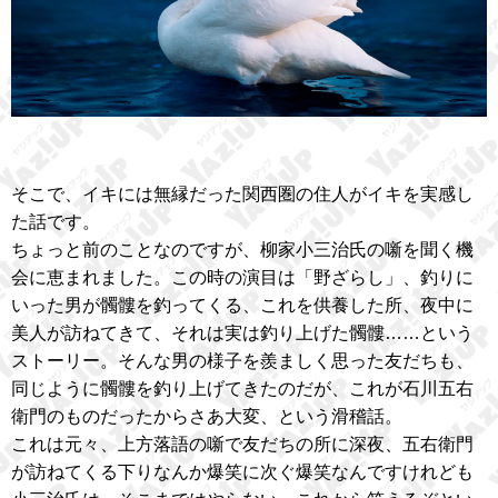
そこで、イキには無縁だった関西圏の住人がイキを実感し
た話です。
ちょっと前のことなのですが、柳家小三治氏の噺を聞く機
会に恵まれました。この時の演目は「野ざらし」、釣りに
いった男が髑髏を釣ってくる、これを供養した所、夜中に
美人が訪ねてきて、それは実は釣り上げた髑髏……という
ストーリー。そんな男の様子を羨ましく思った友だちも、
同じように髑髏を釣り上げてきたのだが、これが石川五右
衛門のものだったからさあ大変、という滑稽話。
これは元々、上方落語の噺で友だちの所に深夜、五右衛門
が訪ねてくる下りなんか爆笑に次ぐ爆笑なんですけれども