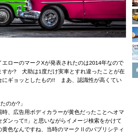
エローのマークXが発表されたのは2014年なので
ますか? 犬助は1度だけ実車とすれ違ったことが在
にギョッとしたもの!! まあ、認識性が高くてい
たのか?」
場時、広告用ボディカラーが黄色だったことへオマ
ダンって!!」と思いながらイメージ検索をかけて
の黄色なんですね、当時のマークⅡのパブリシティ