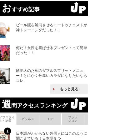
お
すすめ記事
ビール腹を解消させるニートゥチェストが
神トレーニングだった！！
何だ！女性を喜ばせるプレゼントって簡単
だった！！
筋肥大のためのダブルスプリットメニュ
ー！とにかく分厚いカラダになりたいなら
コレ
もっと見る
週
間アクセスランキング
イフスタイ
ファッ
ボ
ビジネス
モテ
ヘアケア
ヘルスケア
ル・娯楽
ション
メ
日本語がわからない外国人にはこのように
「えっ！こんな事
聞こえている！日本語９つ
ない、北朝鮮で禁