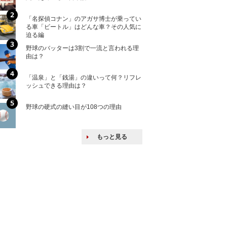
「名探偵コナン」のアガサ博士が乗ってい
核兵器の廃絶はな
る車「ビートル」はどんな車？その人気に
から解説
迫る編
野球のバッターは3割で一流と言われる理
何故キヤノンはゼ
由は？
来たのか？オープ
ける特許戦略
「温泉」と「銭湯」の違いって何？リフレ
ヨーロッパの小国
ッシュできる理由は？
な国とされる理由
野球の硬式の縫い目が108つの理由
上司の上司に案件
し』・他人の威厳
たい人たち
もっと見る