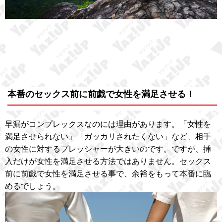
本番のセックス前に前戯で女性を満足させる！
早漏がコンプレックスなのには理由があります。「女性を
満足させられない」「ガッカリされたくない」など、相手
の女性に対するプレッシャーが大きいのです。ですが、挿
入だけが女性を満足させる方法ではありません。セックス
前に前戯で女性を満足させる事で、余裕をもって本番に臨
めるでしょう。