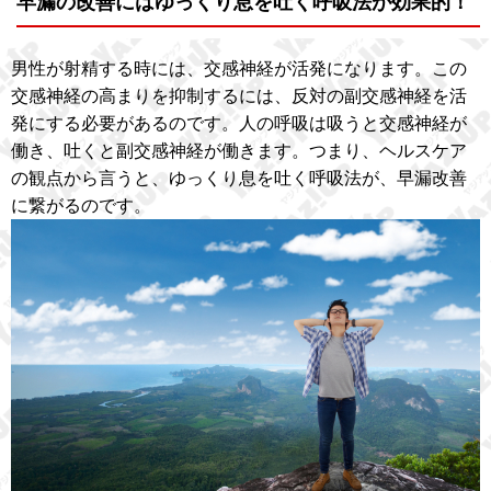
早漏の改善にはゆっくり息を吐く呼吸法が効果的！
男性が射精する時には、交感神経が活発になります。この
交感神経の高まりを抑制するには、反対の副交感神経を活
発にする必要があるのです。人の呼吸は吸うと交感神経が
働き、吐くと副交感神経が働きます。つまり、ヘルスケア
の観点から言うと、ゆっくり息を吐く呼吸法が、早漏改善
に繋がるのです。