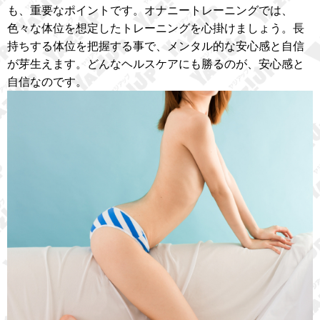
も、重要なポイントです。オナニートレーニングでは、
色々な体位を想定したトレーニングを心掛けましょう。長
持ちする体位を把握する事で、メンタル的な安心感と自信
が芽生えます。どんなヘルスケアにも勝るのが、安心感と
自信なのです。