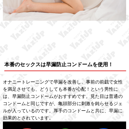
本番のセックスは早漏防止コンドームを使用！
オナニートレーニングで早漏を改善し、事前の前戯で女性
を満足させても、どうしても本番が心配！という男性に
は、早漏防止コンドームがおすすめです。見た目は普通の
コンドームと同じですが、亀頭部分に刺激を鈍らせるジェ
ルが入っているのです。厚手のコンドームと共に、早漏に
効果的とされています。