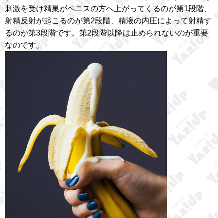
刺激を受け精巣がペニスの方へ上がってくるのが第1段階、
射精反射が起こるのが第2段階、精液の内圧によって射精す
るのが第3段階です。第2段階以降は止められないのが重要
なのです。