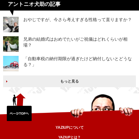
アントニオ犬助の記事
おやじですが、今さら考えすぎる性格って直りますか？
兄弟の結婚式はおめでたいがご祝儀はどれくらいが相
場？
「自動車税の納付期限が過ぎたけど納付しないとどうな
る？」
もっと見る
YAZIUPについて
YAZIUPとは？