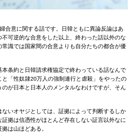
安婦合意に関する話です。日韓ともに異論反論はあ
つ不可逆的な合意をした以上、終わった話以外のな
の常識では国家間の合意よりも自分たちの都合が優
。
基本条約と日韓請求権協定で終わっている話なんで
こと「性奴隷20万人の強制連行と虐殺」をやったの
うのが日本と日本人のメンタルなわけですが、そん
。
はないオヤジとしては、証拠によって判断するしか
な証拠は信憑性がほとんど存在しない証言以外なに
証拠は山ほどある。