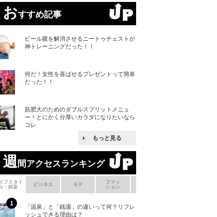
お
すすめ記事
ビール腹を解消させるニートゥチェストが
神トレーニングだった！！
何だ！女性を喜ばせるプレゼントって簡単
だった！！
筋肥大のためのダブルスプリットメニュ
ー！とにかく分厚いカラダになりたいなら
コレ
もっと見る
週
間アクセスランキング
イフスタイ
ファッ
ボ
ビジネス
モテ
ヘアケア
ヘルスケア
ル・娯楽
ション
メ
「温泉」と「銭湯」の違いって何？リフレ
何故キヤノンはゼ
ッシュできる理由は？
来たのか？オープ