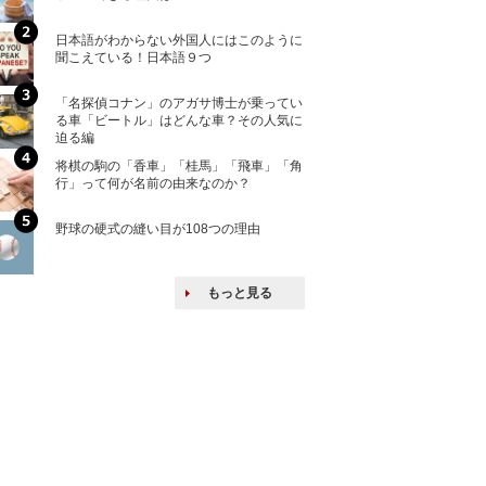
ける特許戦略
日本語がわからない外国人にはこのように
「えっ！こんな事
聞こえている！日本語９つ
ない、北朝鮮で禁
「名探偵コナン」のアガサ博士が乗ってい
上司の上司に案件
る車「ビートル」はどんな車？その人気に
し』・他人の威厳
迫る編
たい人たち
将棋の駒の「香車」「桂馬」「飛車」「角
核兵器の廃絶はな
行」って何が名前の由来なのか？
から解説
野球の硬式の縫い目が108つの理由
韓国で揉めている
戦後の賠償をおさ
もっと見る