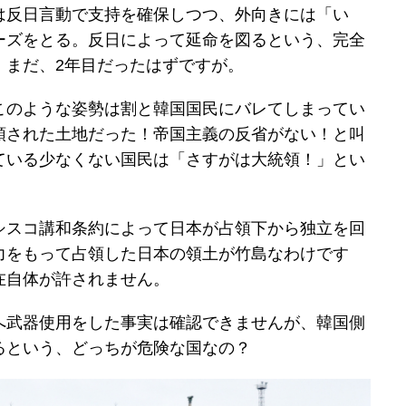
は反日言動で支持を確保しつつ、外向きには「い
ーズをとる。反日によって延命を図るという、完全
。まだ、2年目だったはずですが。
このような姿勢は割と韓国国民にバレてしまってい
領された土地だった！帝国主義の反省がない！と叫
ている少なくない国民は「さすがは大統領！」とい
シスコ講和条約によって日本が占領下から独立を回
力をもって占領した日本の領土が竹島なわけです
在自体が許されません。
へ武器使用をした事実は確認できませんが、韓国側
るという、どっちが危険な国なの？