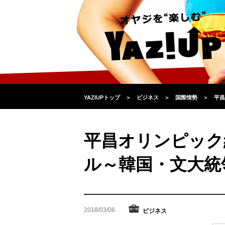
YAZIUPトップ
＞
ビジネス
＞
国際情勢
＞
平昌
平昌オリンピック
ル～韓国・文大統
2018/03/06
ビジネス