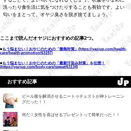
洗ったり食生活に気をつけたりすることも有効です。よい
匂いをまとって、オヤジ臭さを脱ぎ捨てましょう。
ここまで読んだオヤジにおすすめの記事2つ。
■
もう悩まない！おやじのための「微熱対策」
(https://yaziup.com/health-
care/health-promotion/63197)
■
もう悩まない！おやじのための「最新汗染み対策」を伝授！
(https://yaziup.com/body-care/sweat/63134)
おすすめ記事
ビール腹を解消させるニートゥチェストが神トレーニン
グだった！！
何だ！女性を喜ばせるプレゼントって簡単だった！！