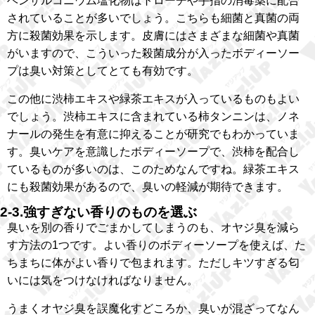
ベンザルコニウム塩化物はトローチや手指の消毒薬に配合
されていることが多いでしょう。こちらも細菌と真菌の両
方に殺菌効果を示します。皮膚にはさまざまな細菌や真菌
がいますので、こういった殺菌成分が入ったボディーソー
プは臭い対策としてとても有効です。
この他に渋柿エキスや緑茶エキスが入っているものもよい
でしょう。渋柿エキスに含まれている柿タンニンは、ノネ
ナールの発生を有意に抑えることが研究でもわかっていま
す。臭いケアを意識したボディーソープで、渋柿を配合し
ているものが多いのは、このためなんですね。緑茶エキス
にも殺菌効果があるので、臭いの軽減が期待できます。
2-3.強すぎない香りのものを選ぶ
臭いを別の香りでごまかしてしまうのも、オヤジ臭を減ら
す方法の1つです。よい香りのボディーソープを使えば、た
ちまちに体がよい香りで包まれます。ただしキツすぎる匂
いには気をつけなければなりません。
うまくオヤジ臭を誤魔化すどころか、臭いが混ざってなん