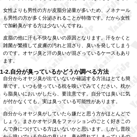
女性よりも男性の方が皮脂分泌量が多いため、ノネナール
も男性の方が多く分泌されることが特徴です。だから女性
で加齢臭がする方は少ないんですね。
皮脂の他に汗も不快な臭いの原因となります。汗をかくと
雑菌が繁殖して皮膚の汚れと混ざり、臭いを発してしまう
のです。オヤジ臭と汗の臭いが混ざっているケースもあり
ます。
1-2.自分が臭っているかどうか調べる方法
自分からオヤジ臭が出ていないか確認する方法はとても簡
単です。いつも使っている枕を嗅いでみてください。枕か
ら脂臭いにおいがしたら、要注意です。自分では臭いに気
が付かなくても、実は臭っている可能性があります。
自分からオヤジ臭がしていたら嫌だと思う方がほとんどで
しょう。まさかオヤジ臭をファッションのごとく好きこの
んで身につけている方はいないかと思います。しかし普段
から嗅いでいる自分の臭いは、鼻が慣れてしまっているの