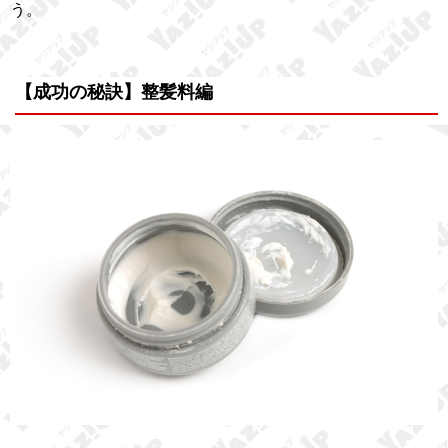
う。
【成功の秘訣】整髪料編