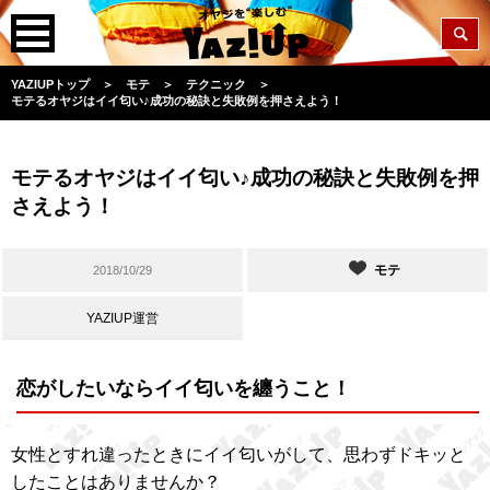
YAZIUPトップ
＞
モテ
＞
テクニック
＞
モテるオヤジはイイ匂い♪成功の秘訣と失敗例を押さえよう！
モテるオヤジはイイ匂い♪成功の秘訣と失敗例を押
さえよう！
モテ
2018/10/29
YAZIUP運営
恋がしたいならイイ匂いを纏うこと！
女性とすれ違ったときにイイ匂いがして、思わずドキッと
したことはありませんか？