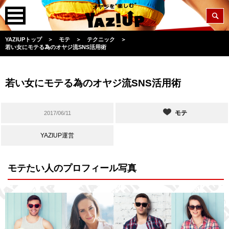
YAZIUPトップ
＞
モテ
＞
テクニック
＞
若い女にモテる為のオヤジ流SNS活用術
若い女にモテる為のオヤジ流SNS活用術
モテ
2017/06/11
YAZIUP運営
モテたい人のプロフィール写真