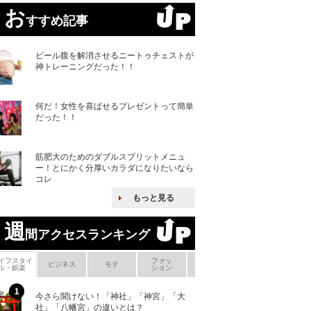
お
すすめ記事
ビール腹を解消させるニートゥチェストが
神トレーニングだった！！
何だ！女性を喜ばせるプレゼントって簡単
だった！！
筋肥大のためのダブルスプリットメニュ
ー！とにかく分厚いカラダになりたいなら
コレ
もっと見る
週
間アクセスランキング
イフスタイ
ファッ
ボ
ビジネス
モテ
ヘアケア
ヘルスケア
ル・娯楽
ション
メ
今さら聞けない！「神社」「神宮」「大
ヨーロッパの小国
社」「八幡宮」の違いとは？
な国とされる理由