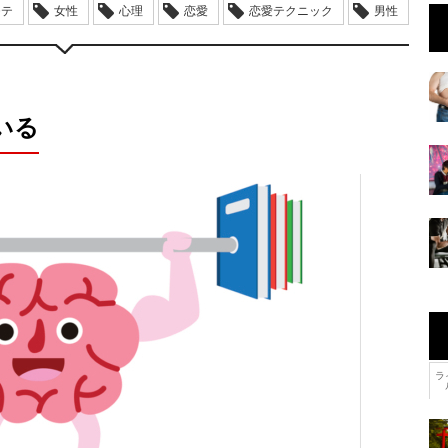
モテ
女性
心理
恋愛
恋愛テクニック
男性
いる
ラ