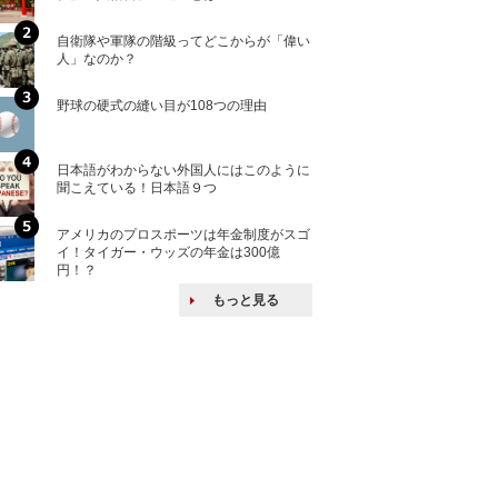
自衛隊や軍隊の階級ってどこからが「偉い
「えっ！こんな事
人」なのか？
ない、北朝鮮で禁
野球の硬式の縫い目が108つの理由
核兵器の廃絶はな
から解説
日本語がわからない外国人にはこのように
自衛隊がオスプレ
聞こえている！日本語９つ
改めて！
アメリカのプロスポーツは年金制度がスゴ
何故キヤノンはゼ
イ！タイガー・ウッズの年金は300億
来たのか？オープ
円！？
ける特許戦略
もっと見る