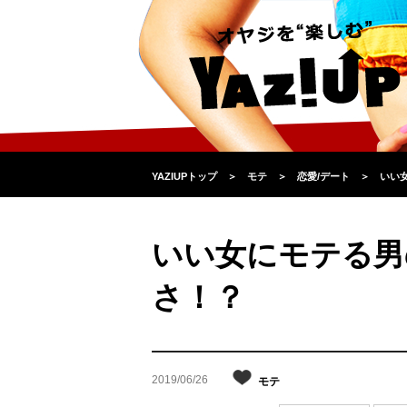
YAZIUPトップ
＞
モテ
＞
恋愛/デート
＞
いい
いい女にモテる男
さ！？
2019/06/26
モテ