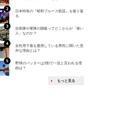
日本特有の『昭和ブルース歌謡』を振り返
核兵器の廃絶はな
る
から解説
自衛隊や軍隊の階級ってどこからが「偉い
何故キヤノンはゼ
人」なのか？
来たのか？オープ
ける特許戦略
女性用下着を愛用している男性に聞いた意
「えっ！こんな事
外な理由とは？
ない、北朝鮮で禁
野球のバッターは3割で一流と言われる理
北方領土だけじゃ
由は？
とは？
もっと見る