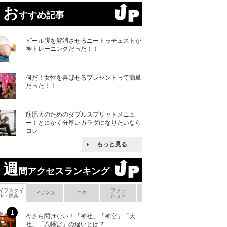
お
すすめ記事
ビール腹を解消させるニートゥチェストが
神トレーニングだった！！
何だ！女性を喜ばせるプレゼントって簡単
だった！！
筋肥大のためのダブルスプリットメニュ
ー！とにかく分厚いカラダになりたいなら
コレ
もっと見る
週
間アクセスランキング
イフスタイ
ファッ
ボ
ビジネス
モテ
ヘアケア
ヘルスケア
ル・娯楽
ション
メ
今さら聞けない！「神社」「神宮」「大
ヨーロッパの小国
社」「八幡宮」の違いとは？
な国とされる理由