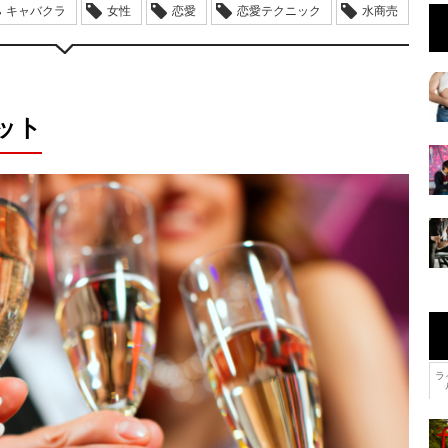
キャバクラ
女性
恋愛
恋愛テクニック
水商売
ット
ラ