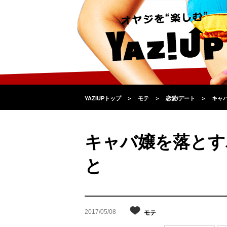
YAZIUPトップ
＞
モテ
＞
恋愛/デート
＞
キャ
キャバ嬢を落とす
と
2017/05/08
モテ