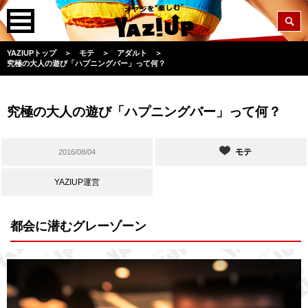
YAZIUPトップ
＞
モテ
＞
アダルト
＞
究極の大人の遊び「ハプニングバー」って何？
究極の大人の遊び「ハプニングバー」って何？
モテ
2016/08/04
YAZIUP運営
都会に潜むグレーゾーン