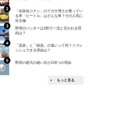
「名探偵コナン」のアガサ博士が乗ってい
核兵器の廃絶はな
る車「ビートル」はどんな車？その人気に
から解説
迫る編
野球のバッターは3割で一流と言われる理
何故キヤノンはゼ
由は？
来たのか？オープ
ける特許戦略
「温泉」と「銭湯」の違いって何？リフレ
ヨーロッパの小国
ッシュできる理由は？
な国とされる理由
野球の硬式の縫い目が108つの理由
上司の上司に案件
し』・他人の威厳
たい人たち
もっと見る