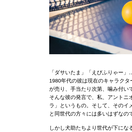
「ダサいたま」「えびふりゃー」
1980年代の彼は現在のキャラク
が売り、手当たり次第、噛み付い
そんな彼の発言で、私、アントニ
ラ」というもの。そして、そのイ
と同世代の方々には多いはずなの
しかし犬助たちより世代が下にな