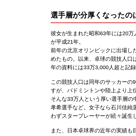
選手層が分厚くなったのは
彼女が生まれた昭和63年には20
が平成21年。
前年の北京オリンピックに出場し
めたもの。以来、卓球の競技人口は
年の資料には33万3,000人超と
この競技人口は同年のサッカーの93
すが、バドミントンや陸上より上
そんな33万人という厚い選手層
孝希選手など。女子なら石川佳純
わずスタープレーヤーが続々誕生
また、日本卓球界の近年の実績も