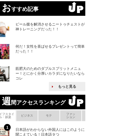
お
すすめ記事
ビール腹を解消させるニートゥチェストが
神トレーニングだった！！
何だ！女性を喜ばせるプレゼントって簡単
だった！！
筋肥大のためのダブルスプリットメニュ
ー！とにかく分厚いカラダになりたいなら
コレ
もっと見る
週
間アクセスランキング
イフスタイ
ファッ
ボ
ビジネス
モテ
ヘアケア
ヘルスケア
ル・娯楽
ション
メ
日本語がわからない外国人にはこのように
「えっ！こんな事
聞こえている！日本語９つ
ない、北朝鮮で禁