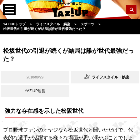
YAZIUPトップ
＞
ライフスタイル・娯楽
＞
スポーツ
＞
松坂世代の引退が続くが結局は誰が世代最強だった？
松坂世代の引退が続くが結局は誰が世代最強だっ
た？
ライフスタイル・娯楽
2018/09/29
YAZIUP運営
強力な存在感を示した松阪世代
プロ野球ファンのオヤジなら松坂世代と聞いただけで、代
表的な選手が活躍する様々な場面が思い浮かぶことでしょ