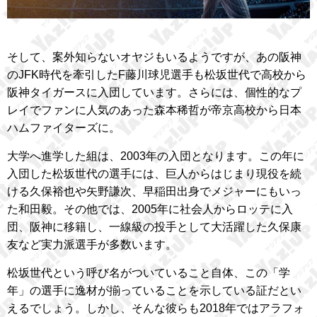
そして、案外知らないオヤジもいるようですが、あの阪神
のJFK時代を牽引したF藤川球児選手も松坂世代で高校から
阪神タイガースに入団しています。さらには、個性的なプ
レイでファンに人気のあった森本稀哲が帝京高校から日本
ハムファイターズに。
大学へ進学した組は、2003年の入団となります。この年に
入団した松坂世代の選手には、巨人からはじまり現役を続
ける久保裕也や矢野謙次、早稲田出身でメジャーにもいっ
た和田毅。その他では、2005年に社会人からロッテに入
団、阪神に移籍し、一線級の投手として大活躍した久保康
友など実力派選手が多数います。
松坂世代という呼び名がついていること自体、この「学
年」の選手に逸材が揃っていることを示している証だとい
えるでしょう。しかし、そんな彼らも2018年ではアラフォ