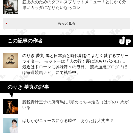
筋肥大のためのダブルスプリットメニュー！とにかく分
厚いカラダになりたいならコレ
もっと見る
この記事の作者
のりき 夢丸 馬と日本酒と時代劇をこよなく愛するフリー
ライター。 モットーは「人の行く裏に道あり花の山」。
最近はドローンに興味津々の毎日。 競馬血統ブログ「
ほ
ぼ毎週競馬ナビ
」にて執筆中。
のりき 夢丸の記事
脱税青汁王子の所有馬に1頭めっちゃ走る（はずの）馬が
いる
はしかがニュースになる時代 あなたは大丈夫？