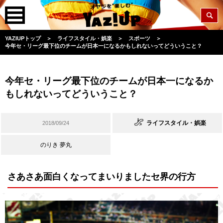
YAZIUPトップ
＞
ライフスタイル・娯楽
＞
スポーツ
＞
今年セ・リーグ最下位のチームが日本一になるかもしれないってどういうこと？
今年セ・リーグ最下位のチームが日本一になるか
もしれないってどういうこと？
ライフスタイル・娯楽
2018/09/24
のりき 夢丸
さあさあ面白くなってまいりましたセ界の行方