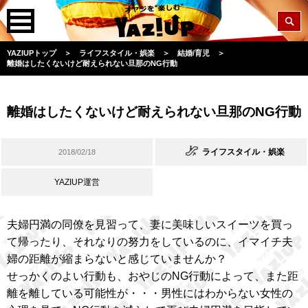
YAZIUPトップ
＞
ライフスタイル・娯楽
＞
結婚/育児
＞
離婚はしたくないけど耐えられない旦那のNG行動
離婚はしたくないけど耐えられない旦那のNG行動
ライフスタイル・娯楽
2018/02/18
YAZIUP運営
夫婦円満の同僚を見習って、妻に美味しいスイーツを買っ
て帰ったり、それなりの努力をしているのに、イマイチ夫
婦の距離が縮まらないと感じていませんか？
せっかくのよい行動も、おやじのNG行動によって、また距
離を離している可能性が・・・男性にはわからない女性の