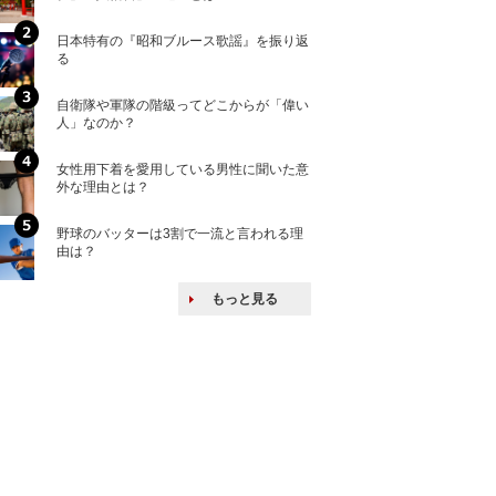
日本特有の『昭和ブルース歌謡』を振り返
核兵器の廃絶はな
る
から解説
自衛隊や軍隊の階級ってどこからが「偉い
何故キヤノンはゼ
人」なのか？
来たのか？オープ
ける特許戦略
女性用下着を愛用している男性に聞いた意
「えっ！こんな事
外な理由とは？
ない、北朝鮮で禁
野球のバッターは3割で一流と言われる理
北方領土だけじゃ
由は？
とは？
もっと見る