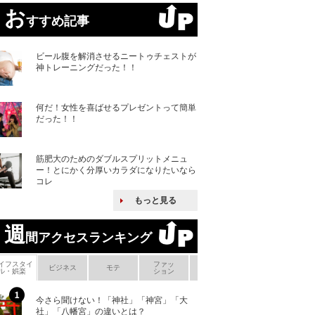
お
すすめ記事
ビール腹を解消させるニートゥチェストが
神トレーニングだった！！
何だ！女性を喜ばせるプレゼントって簡単
だった！！
筋肥大のためのダブルスプリットメニュ
ー！とにかく分厚いカラダになりたいなら
コレ
もっと見る
週
間アクセスランキング
イフスタイ
ファッ
ボ
ビジネス
モテ
ヘアケア
ヘルスケア
ル・娯楽
ション
メ
今さら聞けない！「神社」「神宮」「大
ヨーロッパの小国
社」「八幡宮」の違いとは？
な国とされる理由