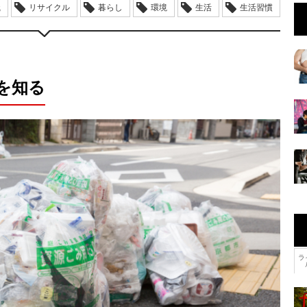
識
リサイクル
暮らし
環境
生活
生活習慣
を知る
ラ