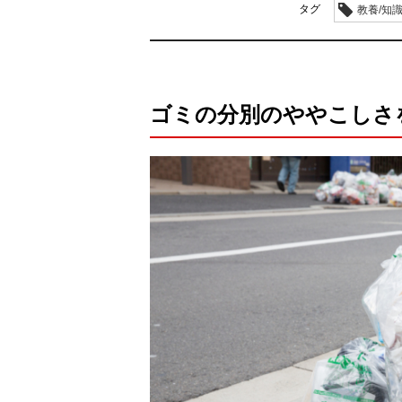
タグ
教養/知
ゴミの分別のややこしさ