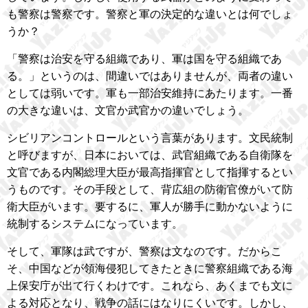
も警察は警察です。警察と軍の決定的な違いとは何でしょ
うか？
「警察は治安を守る組織であり、軍は国を守る組織であ
る。」というのは、間違いではありませんが、両者の違い
としては弱いです。軍も一部治安維持にあたります。一番
の大きな違いは、文官か武官かの違いでしょう。
シビリアンコントロールという言葉があります。文民統制
と呼びますが、日本においては、武官組織である自衛隊を
文官である内閣総理大臣が最高指揮官として指揮するとい
うものです。その手段として、背広組の防衛官僚がいて防
衛大臣がいます。要するに、軍人が勝手に動かないように
統制するシステムになっています。
そして、軍隊は武ですが、警察は文なのです。だからこ
そ、中国などが領海侵犯してきたときに警察組織である海
上保安庁が出て行くわけです。これなら、あくまでも文に
よる対応となり、戦争の話にはなりにくいです。しかし、