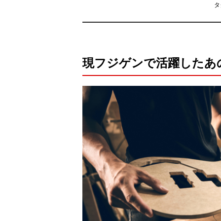
タ
現フジゲンで活躍したあ