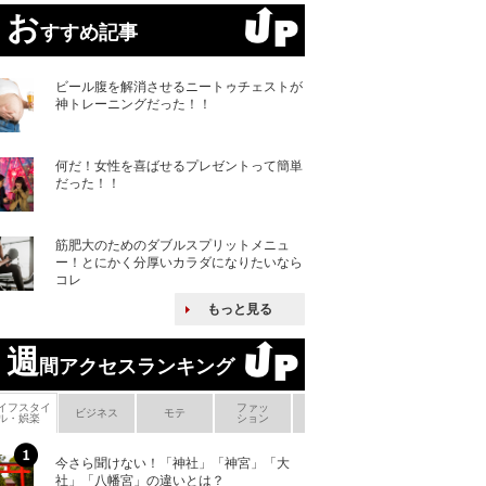
お
すすめ記事
ビール腹を解消させるニートゥチェストが
神トレーニングだった！！
何だ！女性を喜ばせるプレゼントって簡単
だった！！
筋肥大のためのダブルスプリットメニュ
ー！とにかく分厚いカラダになりたいなら
コレ
もっと見る
週
間アクセスランキング
イフスタイ
ファッ
ボ
ビジネス
モテ
ヘアケア
ヘルスケア
ル・娯楽
ション
メ
今さら聞けない！「神社」「神宮」「大
ヨーロッパの小国
社」「八幡宮」の違いとは？
な国とされる理由