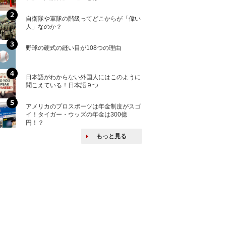
自衛隊や軍隊の階級ってどこからが「偉い
「えっ！こんな事
人」なのか？
ない、北朝鮮で禁
野球の硬式の縫い目が108つの理由
核兵器の廃絶はな
から解説
日本語がわからない外国人にはこのように
自衛隊がオスプレ
聞こえている！日本語９つ
改めて！
アメリカのプロスポーツは年金制度がスゴ
何故キヤノンはゼ
イ！タイガー・ウッズの年金は300億
来たのか？オープ
円！？
ける特許戦略
もっと見る