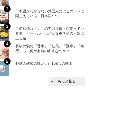
ける特許戦略
日本語がわからない外国人にはこのように
「えっ！こんな事
聞こえている！日本語９つ
ない、北朝鮮で禁
「名探偵コナン」のアガサ博士が乗ってい
上司の上司に案件
る車「ビートル」はどんな車？その人気に
し』・他人の威厳
迫る編
たい人たち
将棋の駒の「香車」「桂馬」「飛車」「角
核兵器の廃絶はな
行」って何が名前の由来なのか？
から解説
野球の硬式の縫い目が108つの理由
韓国で揉めている
戦後の賠償をおさ
もっと見る