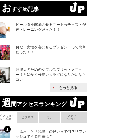
お
すすめ記事
ビール腹を解消させるニートゥチェストが
神トレーニングだった！！
何だ！女性を喜ばせるプレゼントって簡単
だった！！
筋肥大のためのダブルスプリットメニュ
ー！とにかく分厚いカラダになりたいなら
コレ
もっと見る
週
間アクセスランキング
イフスタイ
ファッ
ボ
ビジネス
モテ
ヘアケア
ヘルスケア
ル・娯楽
ション
メ
「温泉」と「銭湯」の違いって何？リフレ
何故キヤノンはゼ
ッシュできる理由は？
来たのか？オープ