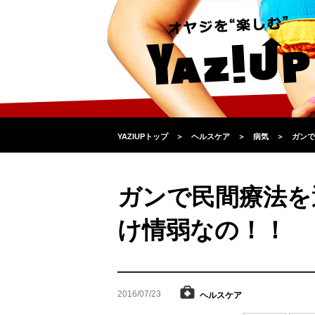
YAZIUPトップ
＞
ヘルスケア
＞
病気
＞
ガンで
ガンで民間療法を
け情弱なの！！
2016/07/23
ヘルスケア