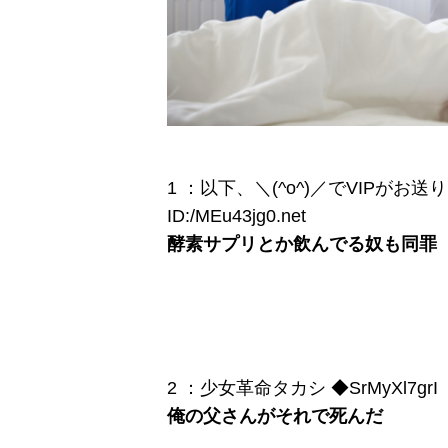
1 ：以下、＼(^o^)／でVIPがお送りします
ID:/MEu43jg0.net
酵素サプリとか飲んでる奴も同罪
2 ：少女革命タカシ ◆SrMyXl7grI ：2015
俺の父さんがそれで死んだ