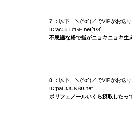
7 ：以下、＼(^o^)／でVIPがお送りします
ID:ac0uTutGE.net[1/3]
不思議な粉で指がニョキニョキ生
8 ：以下、＼(^o^)／でVIPがお送りします
ID:paIDJCNB0.net
ポリフェノールいくら摂取したっ