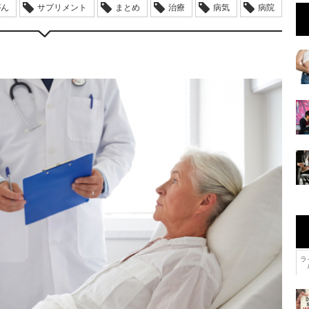
がん
サプリメント
まとめ
治療
病気
病院
ラ