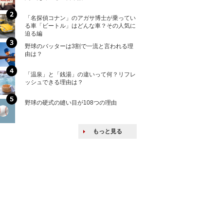
「名探偵コナン」のアガサ博士が乗ってい
核兵器の廃絶はな
る車「ビートル」はどんな車？その人気に
から解説
迫る編
野球のバッターは3割で一流と言われる理
何故キヤノンはゼ
由は？
来たのか？オープ
ける特許戦略
「温泉」と「銭湯」の違いって何？リフレ
ヨーロッパの小国
ッシュできる理由は？
な国とされる理由
野球の硬式の縫い目が108つの理由
上司の上司に案件
し』・他人の威厳
たい人たち
もっと見る