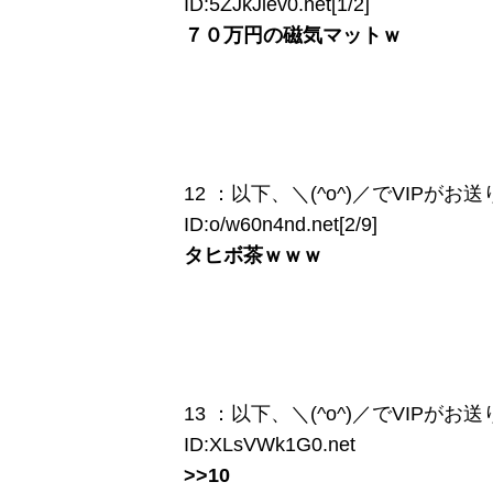
ID:5ZJkJiev0.net[1/2]
７０万円の磁気マットｗ
12 ：以下、＼(^o^)／でVIPがお送りしま
ID:o/w60n4nd.net[2/9]
タヒボ茶ｗｗｗ
13 ：以下、＼(^o^)／でVIPがお送りしま
ID:XLsVWk1G0.net
>>10