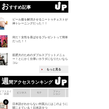
お
すすめ記事
ビール腹を解消させるニートゥチェストが
神トレーニングだった！！
何だ！女性を喜ばせるプレゼントって簡単
だった！！
筋肥大のためのダブルスプリットメニュ
ー！とにかく分厚いカラダになりたいなら
コレ
もっと見る
週
間アクセスランキング
イフスタイ
ファッ
ボ
ビジネス
モテ
ヘアケア
ヘルスケア
ル・娯楽
ション
メ
日本語がわからない外国人にはこのように
「えっ！こんな事
聞こえている！日本語９つ
ない、北朝鮮で禁