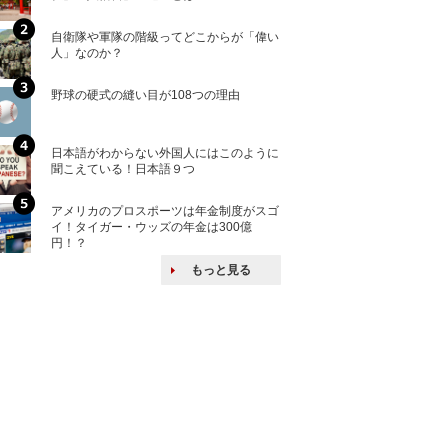
自衛隊や軍隊の階級ってどこからが「偉い
「えっ！こんな事
人」なのか？
ない、北朝鮮で禁
野球の硬式の縫い目が108つの理由
核兵器の廃絶はな
から解説
日本語がわからない外国人にはこのように
自衛隊がオスプレ
聞こえている！日本語９つ
改めて！
アメリカのプロスポーツは年金制度がスゴ
何故キヤノンはゼ
イ！タイガー・ウッズの年金は300億
来たのか？オープ
円！？
ける特許戦略
もっと見る