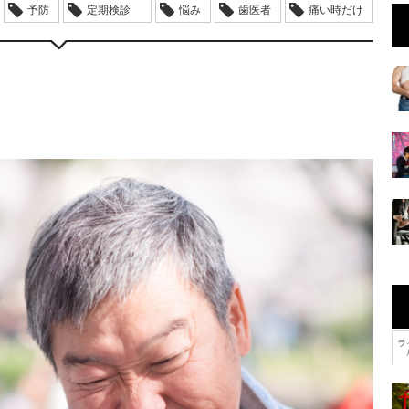
予防
定期検診
悩み
歯医者
痛い時だけ
ラ