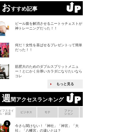
お
すすめ記事
ビール腹を解消させるニートゥチェストが
神トレーニングだった！！
何だ！女性を喜ばせるプレゼントって簡単
だった！！
筋肥大のためのダブルスプリットメニュ
ー！とにかく分厚いカラダになりたいなら
コレ
もっと見る
週
間アクセスランキング
イフスタイ
ファッ
ボ
ビジネス
モテ
ヘアケア
ヘルスケア
ル・娯楽
ション
メ
今さら聞けない！「神社」「神宮」「大
ヨーロッパの小国
社」「八幡宮」の違いとは？
な国とされる理由