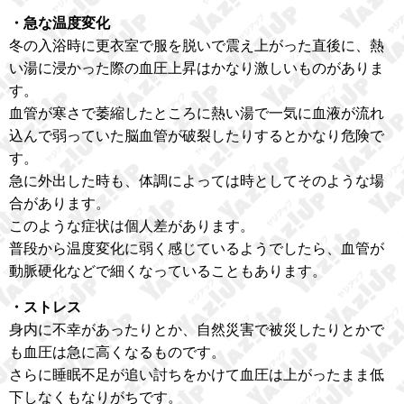
・急な温度変化
冬の入浴時に更衣室で服を脱いで震え上がった直後に、熱
い湯に浸かった際の血圧上昇はかなり激しいものがありま
す。
血管が寒さで萎縮したところに熱い湯で一気に血液が流れ
込んで弱っていた脳血管が破裂したりするとかなり危険で
す。
急に外出した時も、体調によっては時としてそのような場
合があります。
このような症状は個人差があります。
普段から温度変化に弱く感じているようでしたら、血管が
動脈硬化などで細くなっていることもあります。
・ストレス
身内に不幸があったりとか、自然災害で被災したりとかで
も血圧は急に高くなるものです。
さらに睡眠不足が追い討ちをかけて血圧は上がったまま低
下しなくもなりがちです。