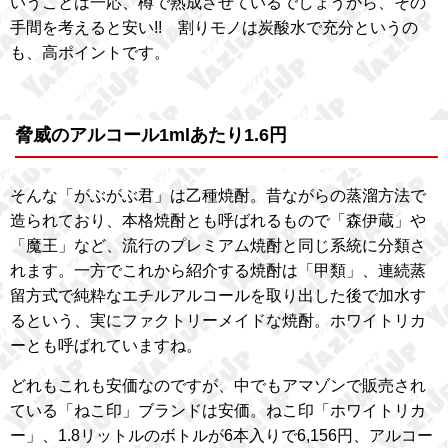
いうことは一応、樽で熟成させているでしょうから、その
手間を考えると安い!! 割りモノは炭酸水で充分というの
も、高ポイントです。
脅威のアルコール1mlあたり1.6円
そんな「がぶがぶ君」は乙種焼酎。昔ながらの蒸溜方法で
造られており、本格焼酎とも呼ばれるもので「森伊蔵」や
「魔王」など、流行のプレミアム焼酎と同じ系統に分類さ
れます。一方でこれから紹介する焼酎は「甲類」、連続蒸
留方式で純粋なエチルアルコールを取り出した後で加水す
るという、実にファクトリーメイドな焼酎。ホワイトリカ
ーとも呼ばれていますね。
どれもこれも安価なのですが、中でもアマゾンで販売され
ている「ねこ印」ブランドは安価。ねこ印「ホワイトリカ
ー」、1.8リットルのボトルが6本入りで6,156円、アルコー