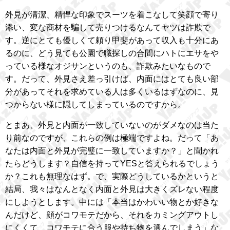
外見が清潔、精悍な印象でスーツを着こなして笑顔で寄り
添い、変な商材を騙して売りつけるなんてヤツは詐欺で
す。逆にとても優しくて頼り甲斐があって収入も十分にあ
るのに、どう見ても公園で職探しの合間にハトにエサをや
っている様なオジサンというのも、詐欺みたいなもので
す。だって、外見さえ差っ引けば、内面にはとても良い部
分があってそれを求めている人は多くいるはずなのに、見
つからない様に隠してしまっているのですから。
とまあ、外見と内面が一致していないのがダメなのは当た
り前なのですが、これらの例は極端ですよね。だって「あ
なたは内面と外見が完璧に一致していますか？」と聞かれ
たらどうします？自信を持ってYESと答えられるでしょう
か？これも無理なはず。で、実際どうしているかというと
結局、我々はなんとなく内面と外見は大きくズレない程度
にしようとします。中には「本当はかわいい物とか好きな
んだけど、顔がコワモテだから、それをカミングアウトし
にくくて、コワモテに合う服や持ち物を選んでしまう」な