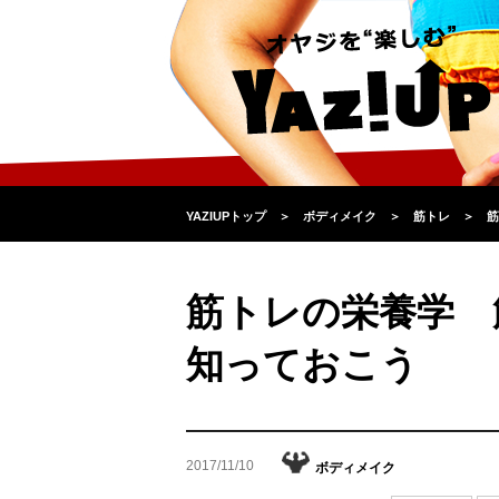
YAZIUPトップ
＞
ボディメイク
＞
筋トレ
＞
筋
筋トレの栄養学 
知っておこう
2017/11/10
ボディメイク