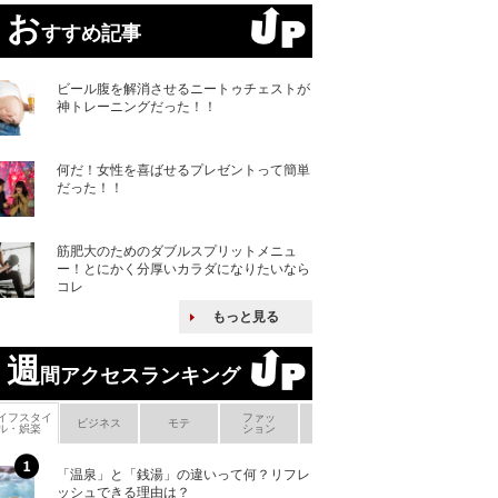
お
すすめ記事
ビール腹を解消させるニートゥチェストが
神トレーニングだった！！
何だ！女性を喜ばせるプレゼントって簡単
だった！！
筋肥大のためのダブルスプリットメニュ
ー！とにかく分厚いカラダになりたいなら
コレ
もっと見る
週
間アクセスランキング
イフスタイ
ファッ
ボ
ビジネス
モテ
ヘアケア
ヘルスケア
ル・娯楽
ション
メ
「温泉」と「銭湯」の違いって何？リフレ
何故キヤノンはゼ
ッシュできる理由は？
来たのか？オープ