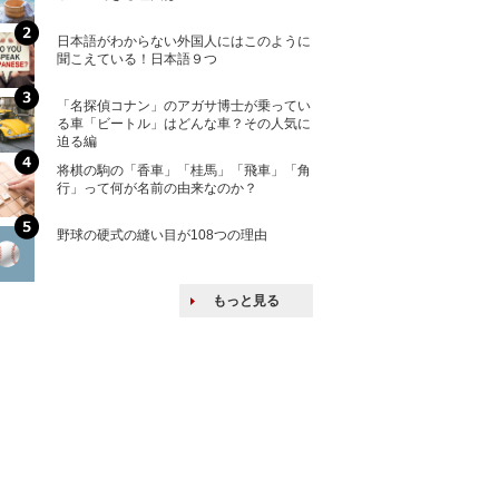
ける特許戦略
日本語がわからない外国人にはこのように
「えっ！こんな事
聞こえている！日本語９つ
ない、北朝鮮で禁
「名探偵コナン」のアガサ博士が乗ってい
上司の上司に案件
る車「ビートル」はどんな車？その人気に
し』・他人の威厳
迫る編
たい人たち
将棋の駒の「香車」「桂馬」「飛車」「角
核兵器の廃絶はな
行」って何が名前の由来なのか？
から解説
野球の硬式の縫い目が108つの理由
韓国で揉めている
戦後の賠償をおさ
もっと見る