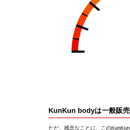
KunKun bodyは一般
ただ、残念なことに、このKunKu