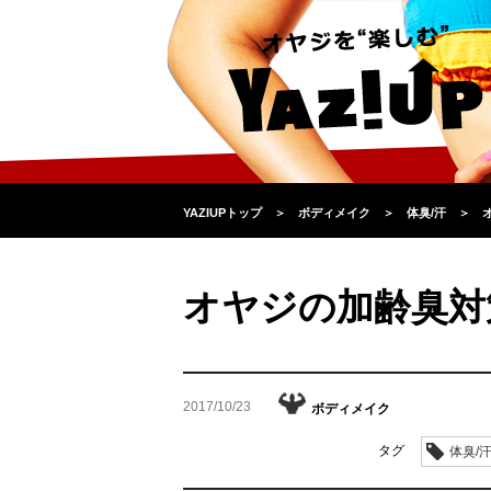
YAZIUPトップ
＞
ボディメイク
＞
体臭/汗
＞
オヤジの加齢臭対
2017/10/23
ボディメイク
タグ
体臭/