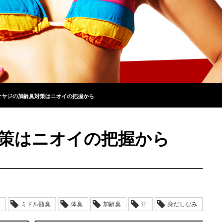
オヤジの加齢臭対策はニオイの把握から
策はニオイの把握から
汗
ミドル脂臭
体臭
加齢臭
汗
身だしなみ