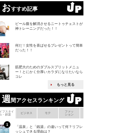
お
すすめ記事
ビール腹を解消させるニートゥチェストが
神トレーニングだった！！
何だ！女性を喜ばせるプレゼントって簡単
だった！！
筋肥大のためのダブルスプリットメニュ
ー！とにかく分厚いカラダになりたいなら
コレ
もっと見る
週
間アクセスランキング
イフスタイ
ファッ
ボ
ビジネス
モテ
ヘアケア
ヘルスケア
ル・娯楽
ション
メ
「温泉」と「銭湯」の違いって何？リフレ
何故キヤノンはゼ
ッシュできる理由は？
来たのか？オープ