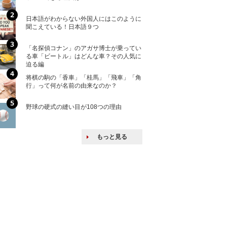
ける特許戦略
日本語がわからない外国人にはこのように
「えっ！こんな事
聞こえている！日本語９つ
ない、北朝鮮で禁
「名探偵コナン」のアガサ博士が乗ってい
上司の上司に案件
る車「ビートル」はどんな車？その人気に
し』・他人の威厳
迫る編
たい人たち
将棋の駒の「香車」「桂馬」「飛車」「角
核兵器の廃絶はな
行」って何が名前の由来なのか？
から解説
野球の硬式の縫い目が108つの理由
韓国で揉めている
戦後の賠償をおさ
もっと見る