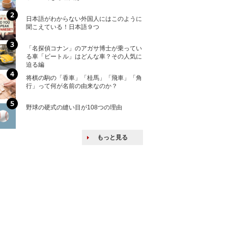
ける特許戦略
日本語がわからない外国人にはこのように
「えっ！こんな事
聞こえている！日本語９つ
ない、北朝鮮で禁
「名探偵コナン」のアガサ博士が乗ってい
上司の上司に案件
る車「ビートル」はどんな車？その人気に
し』・他人の威厳
迫る編
たい人たち
将棋の駒の「香車」「桂馬」「飛車」「角
核兵器の廃絶はな
行」って何が名前の由来なのか？
から解説
野球の硬式の縫い目が108つの理由
韓国で揉めている
戦後の賠償をおさ
もっと見る