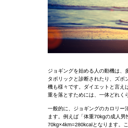
ジョギングを始める人の動機は、
タボリックと診断されたり、ズボ
機も様々です。ダイエットと言え
重を落とすためには、一体どれく
一般的に、ジョギングのカロリー消費量
ます。例えば「体重70kgの成人
70kg×4km=280kcalとな