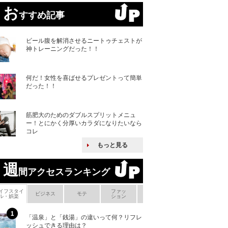
お
すすめ記事
ビール腹を解消させるニートゥチェストが
神トレーニングだった！！
何だ！女性を喜ばせるプレゼントって簡単
だった！！
筋肥大のためのダブルスプリットメニュ
ー！とにかく分厚いカラダになりたいなら
コレ
もっと見る
週
間アクセスランキング
イフスタイ
ファッ
ボ
ビジネス
モテ
ヘアケア
ヘルスケア
ル・娯楽
ション
メ
「温泉」と「銭湯」の違いって何？リフレ
何故キヤノンはゼ
ッシュできる理由は？
来たのか？オープ