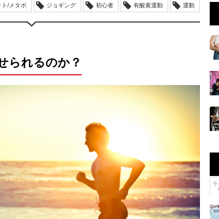
ト/メタボ
ジョギング
初心者
有酸素運動
運動
せられるのか？
ラ