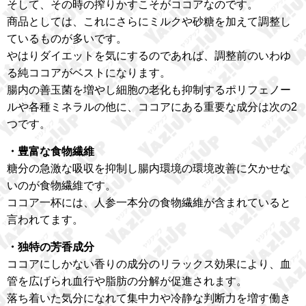
そして、その時の搾りかすこそがココアなのです。
商品としては、これにさらにミルクや砂糖を加えて調整し
ているものが多いです。
やはりダイエットを気にするのであれば、調整前のいわゆ
る純ココアがベストになります。
腸内の善玉菌を増やし細胞の老化も抑制するポリフェノー
ルや各種ミネラルの他に、ココアにある重要な成分は次の2
つです。
・豊富な食物繊維
糖分の急激な吸収を抑制し腸内環境の環境改善に欠かせな
いのが食物繊維です。
ココア一杯には、人参一本分の食物繊維が含まれていると
言われてます。
・独特の芳香成分
ココアにしかない香りの成分のリラックス効果により、血
管を広げられ血行や脂肪の分解が促進されます。
落ち着いた気分になれて集中力や冷静な判断力を増す働き