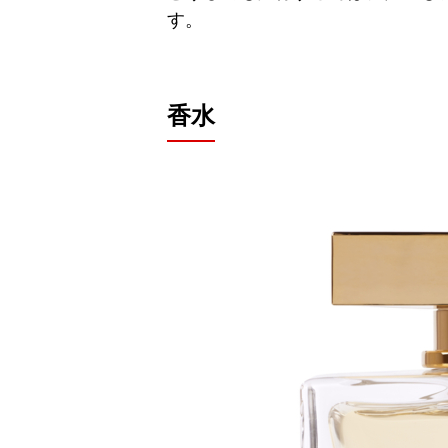
す。
香水