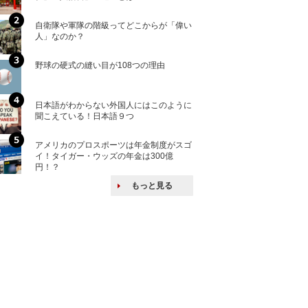
自衛隊や軍隊の階級ってどこからが「偉い
「えっ！こんな事
人」なのか？
ない、北朝鮮で禁
野球の硬式の縫い目が108つの理由
核兵器の廃絶はな
から解説
日本語がわからない外国人にはこのように
自衛隊がオスプレ
聞こえている！日本語９つ
改めて！
アメリカのプロスポーツは年金制度がスゴ
何故キヤノンはゼ
イ！タイガー・ウッズの年金は300億
来たのか？オープ
円！？
ける特許戦略
もっと見る