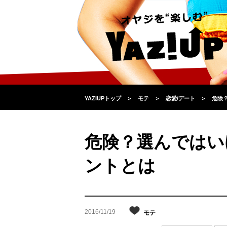
YAZIUPトップ
＞
モテ
＞
恋愛/デート
＞
危険
危険？選んではい
ントとは
2016/11/19
モテ