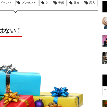
イベント
プレゼント
冬
季節
彼女
恋人
はない！
ラ