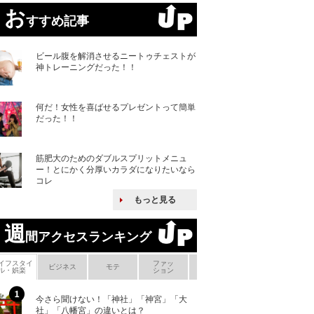
お
すすめ記事
ビール腹を解消させるニートゥチェストが
神トレーニングだった！！
何だ！女性を喜ばせるプレゼントって簡単
だった！！
筋肥大のためのダブルスプリットメニュ
ー！とにかく分厚いカラダになりたいなら
コレ
もっと見る
週
間アクセスランキング
イフスタイ
ファッ
ボ
ビジネス
モテ
ヘアケア
ヘルスケア
ル・娯楽
ション
メ
今さら聞けない！「神社」「神宮」「大
ヨーロッパの小国
社」「八幡宮」の違いとは？
な国とされる理由