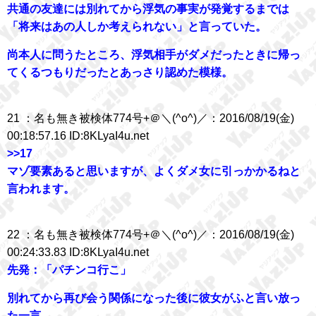
共通の友達には別れてから浮気の事実が発覚するまでは
「将来はあの人しか考えられない」と言っていた。
尚本人に問うたところ、浮気相手がダメだったときに帰っ
てくるつもりだったとあっさり認めた模様。
21 ：名も無き被検体774号+＠＼(^o^)／：2016/08/19(金)
00:18:57.16 ID:8KLyaI4u.net
>>17
マゾ要素あると思いますが、よくダメ女に引っかかるねと
言われます。
22 ：名も無き被検体774号+＠＼(^o^)／：2016/08/19(金)
00:24:33.83 ID:8KLyaI4u.net
先発：「パチンコ行こ」
別れてから再び会う関係になった後に彼女がふと言い放っ
た一言。