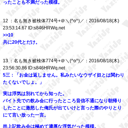
ったことも不満だった模様。
12 ：名も無き被検体774号+＠＼(^o^)／：2016/08/18(木)
23:53:14.67 ID:s846HRWq.net
>>10
共に20代とだけ。
13 ：名も無き被検体774号+＠＼(^o^)／：2016/08/18(木)
23:56:30.86 ID:s846HRWq.net
5三：「お金は返しません。私みたいなウザイ奴とは関わり
たくないでしょ。」
実は浮気は別れてから知った。
バイト先での飲み会に行ったところ音信不通になり朝帰り
したことに激怒した俺氏が出ていけと言った際のやりとり
にて言い放った一言。
尚上記飲み会は極めて濃厚な浮気だった模様。