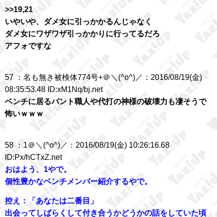
>>19,21
いやいや、ダメ女に引っかかるんじゃなく
ダメ女にワザワザ引っかかりに行ってるだろ
アフォですな
57 ：名も無き被検体774号+＠＼(^o^)／：2016/08/19(金)
08:35:53.48 ID:xM1Nq/bj.net
ベンチに居るバント職人や代打の神様の破壊力も凄そうで
怖いｗｗｗ
58 ：1＠＼(^o^)／：2016/08/19(金) 10:26:16.68
ID:Px/hCTxZ.net
おはよう、1やで。
個性豊かなベンチメンバー紹介するやで。
控え：「あなたは二番目」
出会ってしばらくして付き合うかどうかの話をしていた頃