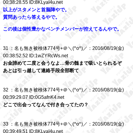
00:38:28.55 ID:8KLyaI4u.net
以上がスタメンと首脳陣やで。
質問あったら答えるやで。
この後は個性豊かなベンチメンバーが控えてるんやで。
31 ：名も無き被検体774号+＠＼(^o^)／：2016/08/19(金)
00:38:52.52 ID:1wZYRcWs.net
お金諦めて二度と会うなよ…骨の髄まで吸いとられるぞ
あとは引っ越して連絡手段全部断て
32 ：名も無き被検体774号+＠＼(^o^)／：2016/08/19(金)
00:39:29.07 ID:0G5afnK4.net
どこで出会ってなんで付き合ってたの？
33 ：名も無き被検体774号+＠＼(^o^)／：2016/08/19(金)
00:39:49.51 ID:8KLyaI4u.net