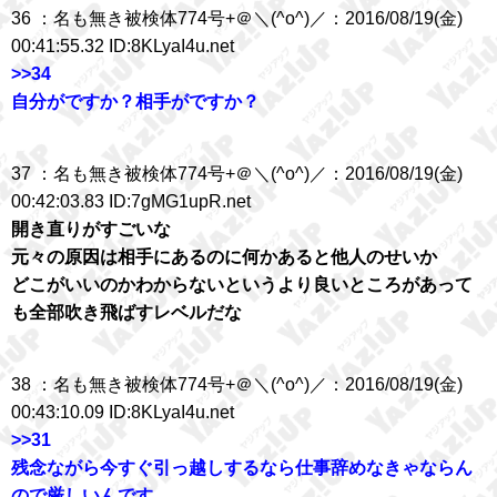
36 ：名も無き被検体774号+＠＼(^o^)／：2016/08/19(金)
00:41:55.32 ID:8KLyaI4u.net
>>34
自分がですか？相手がですか？
37 ：名も無き被検体774号+＠＼(^o^)／：2016/08/19(金)
00:42:03.83 ID:7gMG1upR.net
開き直りがすごいな
元々の原因は相手にあるのに何かあると他人のせいか
どこがいいのかわからないというより良いところがあって
も全部吹き飛ばすレベルだな
38 ：名も無き被検体774号+＠＼(^o^)／：2016/08/19(金)
00:43:10.09 ID:8KLyaI4u.net
>>31
残念ながら今すぐ引っ越しするなら仕事辞めなきゃならん
ので厳しいんです。