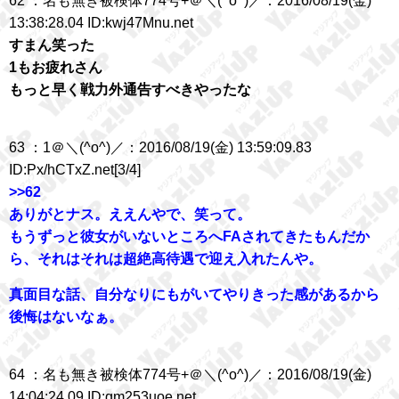
62 ：名も無き被検体774号+＠＼(^o^)／：2016/08/19(金)
13:38:28.04 ID:kwj47Mnu.net
すまん笑った
1もお疲れさん
もっと早く戦力外通告すべきやったな
63 ：1＠＼(^o^)／：2016/08/19(金) 13:59:09.83
ID:Px/hCTxZ.net[3/4]
>>62
ありがとナス。ええんやで、笑って。
もうずっと彼女がいないところへFAされてきたもんだか
ら、それはそれは超絶高待遇で迎え入れたんや。
真面目な話、自分なりにもがいてやりきった感があるから
後悔はないなぁ。
64 ：名も無き被検体774号+＠＼(^o^)／：2016/08/19(金)
14:04:24.09 ID:qm253uoe.net