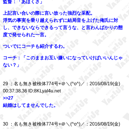
監督：「あほくさ」
上記言い合いの際に言い放った強烈な采配。
浮気の事実を乗り越えられずに結局音を上げた俺氏に対
し、できないならできるって言うな、と言わんばかりの態
度で発せられた一言。
ついでにコーチも紹介するわ。
コーチ：「このままお互い嫌いになっていけばいいんじゃ
ない？」
29 ：名も無き被検体774号+＠＼(^o^)／：2016/08/19(金)
00:37:38.36 ID:8KLyaI4u.net
>>27
結婚はしてませんでした。
30 ：名も無き被検体774号+＠＼(^o^)／：2016/08/19(金)