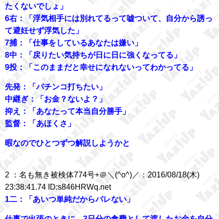
たくないでしょ」
6右：「浮気相手には別れてるって嘘ついて、自分から誘っ
て避妊せず浮気した」
7捕：「仕事をしているあなたは嫌い」
8中：「戻りたい気持ちが日に日に強くなってる」
9投：「このままだと幸せになれないってわかってる」
先発：「パチンコ打ちたい」
中継ぎ：「お金？ないよ？」
抑え：「あなたって本当自分勝手」
監督：「あほくさ」
暇なのでひとつずつ解説しようかと
2 ：名も無き被検体774号+＠＼(^o^)／：2016/08/18(木)
23:38:41.74 ID:s846HRWq.net
1二：「あいつ単純だからバレない」
仕事で出張のときに、3日分の食費として渡したお金を自分