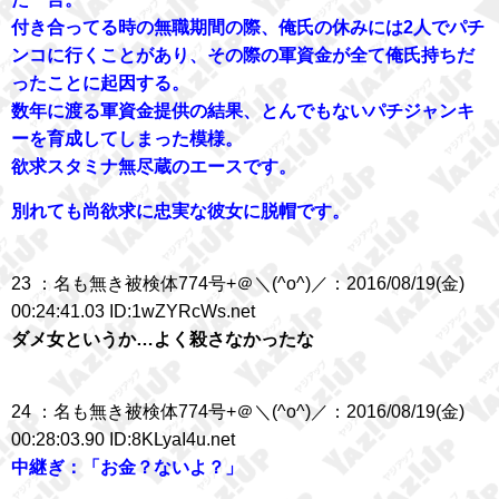
付き合ってる時の無職期間の際、俺氏の休みには2人でパチ
ンコに行くことがあり、その際の軍資金が全て俺氏持ちだ
ったことに起因する。
数年に渡る軍資金提供の結果、とんでもないパチジャンキ
ーを育成してしまった模様。
欲求スタミナ無尽蔵のエースです。
別れても尚欲求に忠実な彼女に脱帽です。
23 ：名も無き被検体774号+＠＼(^o^)／：2016/08/19(金)
00:24:41.03 ID:1wZYRcWs.net
ダメ女というか…よく殺さなかったな
24 ：名も無き被検体774号+＠＼(^o^)／：2016/08/19(金)
00:28:03.90 ID:8KLyaI4u.net
中継ぎ：「お金？ないよ？」