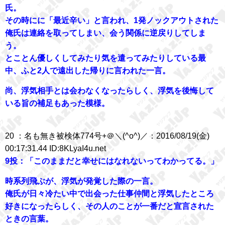
氏。
その時にに「最近辛い」と言われ、1発ノックアウトされた
俺氏は連絡を取ってしまい、会う関係に逆戻りしてしま
う。
とことん優しくしてみたり気を遣ってみたりしている最
中、ふと2人で遠出した帰りに言われた一言。
尚、浮気相手とは会わなくなったらしく、浮気を後悔して
いる旨の補足もあった模様。
20 ：名も無き被検体774号+＠＼(^o^)／：2016/08/19(金)
00:17:31.44 ID:8KLyaI4u.net
9投：「このままだと幸せにはなれないってわかってる。」
時系列飛ぶが、浮気が発覚した際の一言。
俺氏が日々冷たい中で出会った仕事仲間と浮気したところ
好きになったらしく、その人のことが一番だと宣言された
ときの言葉。