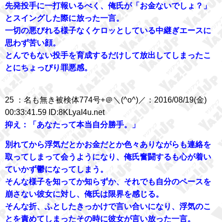
先発投手に一打報いるべく、俺氏が「お金ないでしょ？」
とスイングした際に放った一言。
一切の悪びれる様子なくケロッとしている中継ぎエースに
思わず苦い顔。
とんでもない投手を育成するだけして放出してしまったこ
とにちょっぴり罪悪感。
25 ：名も無き被検体774号+＠＼(^o^)／：2016/08/19(金)
00:33:41.59 ID:8KLyaI4u.net
抑え：「あなたって本当自分勝手。」
別れてから浮気だとかお金だとか色々ありながらも連絡を
取ってしまって会うようになり、俺氏奮闘するも心が着い
ていかず鬱になってしまう。
そんな様子を知ってか知らずか、それでも自分のペースを
崩さない彼女に対し、俺氏は限界を感じる。
そんな折、ふとしたきっかけで言い合いになり、浮気のこ
とを責めてしまったその時に彼女が言い放った一言。