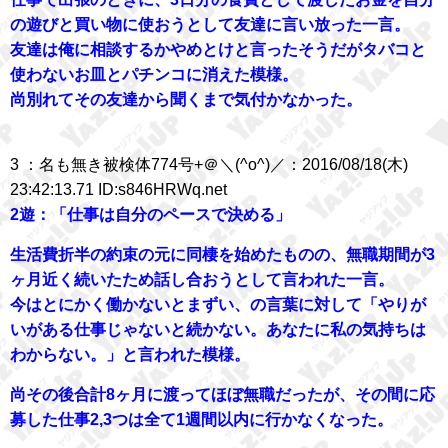
の遊びと買い物に使おうとして友達に言い放った一言。
友達は俺に相談するかやめとけと言ったそうだがタバコと
使わないお皿とパチンコに消えた模様。
尚別れてその友達から聞くまで気付かなかった。
3 ：名も無き被検体774号+＠＼(^o^)／：2016/08/18(木)
23:42:13.71 ID:s846HRWq.net
2遊：「仕事は自分のペースで決める」
生活費折半の約束の元に同棲を始めたものの、無職期間が3
ヶ月近く続いたため話し合おうとして言われた一言。
今はとにかく働かないとまずい、の言葉に対して「やりが
いがある仕事じゃないと続かない。あなたに私の気持ちは
わからない。」と言われた模様。
尚その後合計8ヶ月に渡ってほぼ無職だったが、その間に応
募した仕事2,3つは全て1週間以内に行かなくなった。