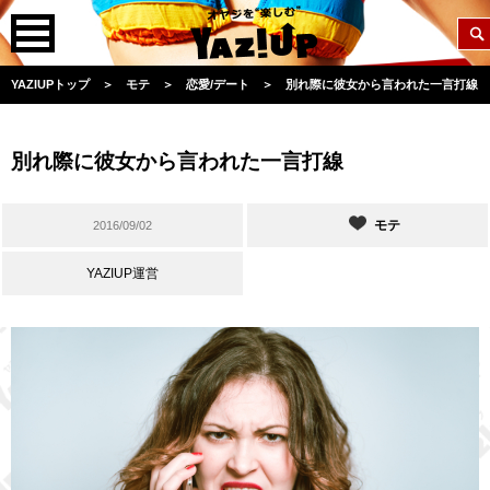
YAZIUPトップ
＞
モテ
＞
恋愛/デート
＞
別れ際に彼女から言われた一言打線
別れ際に彼女から言われた一言打線
モテ
2016/09/02
YAZIUP運営