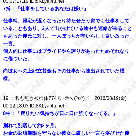
00:07:17.19 ID:8KLyaI4u.net
7捕：「仕事をしているあなたは嫌い」
仕事柄、帰宅が遅くなったり待たせたり家でも仕事をして
いることもあり、2人で出かけている途中も連絡が来ること
もあった俺氏に対し、一人ぼっちが辛いらしく言い放った
一言。
個人的に仕事にはプライドやら誇りがあったためそれなり
に傷ついた。
尚彼女への上記立替金もその仕事から捻出されていた模
様。
19 ：名も無き被検体774号+＠＼(^o^)／：2016/08/19(金)
00:12:18.03 ID:8KLyaI4u.net
8中：「戻りたい気持ちが日に日に強くなってる。」
別れて別居して約2ヶ月。
お金の返済期限を守らない彼女に厳しい一言を浴びせた俺