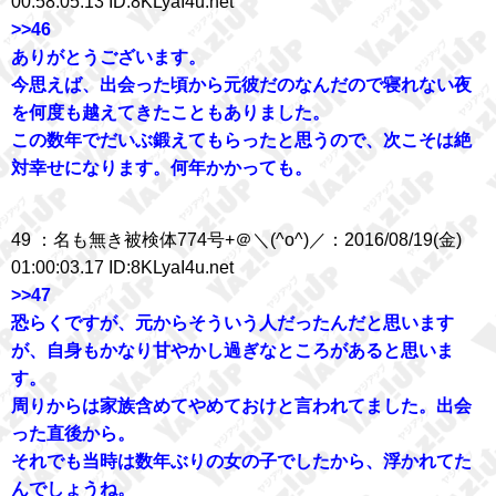
00:58:05.13 ID:8KLyaI4u.net
>>46
ありがとうございます。
今思えば、出会った頃から元彼だのなんだので寝れない夜
を何度も越えてきたこともありました。
この数年でだいぶ鍛えてもらったと思うので、次こそは絶
対幸せになります。何年かかっても。
49 ：名も無き被検体774号+＠＼(^o^)／：2016/08/19(金)
01:00:03.17 ID:8KLyaI4u.net
>>47
恐らくですが、元からそういう人だったんだと思います
が、自身もかなり甘やかし過ぎなところがあると思いま
す。
周りからは家族含めてやめておけと言われてました。出会
った直後から。
それでも当時は数年ぶりの女の子でしたから、浮かれてた
んでしょうね。