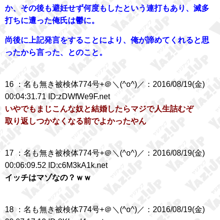
か、その後も避妊せず何度もしたという連打もあり、滅多
打ちに遭った俺氏は鬱に。
尚後に上記発言をすることにより、俺が諦めてくれると思
ったから言った、とのこと。
16 ：名も無き被検体774号+＠＼(^o^)／：2016/08/19(金)
00:04:31.71 ID:zDWfWe9F.net
いやでもまじこんな奴と結婚したらマジで人生詰むぞ
取り返しつかなくなる前でよかったやん
17 ：名も無き被検体774号+＠＼(^o^)／：2016/08/19(金)
00:06:09.52 ID:c6M3kA1k.net
イッチはマゾなの？ｗｗ
18 ：名も無き被検体774号+＠＼(^o^)／：2016/08/19(金)