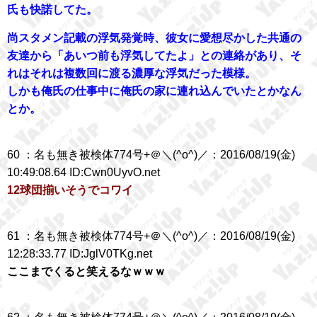
氏も快諾してた。
尚スタメン記載の浮気発覚時、彼女に愛想尽かした共通の
友達から「あいつ前も浮気してたよ」との連絡があり、そ
れはそれは複数回に渡る濃厚な浮気だった模様。
しかも俺氏の仕事中に俺氏の家に連れ込んでいたとかなん
とか。
60 ：名も無き被検体774号+＠＼(^o^)／：2016/08/19(金)
10:49:08.64 ID:Cwn0UyvO.net
12球団揃いそうでコワイ
61 ：名も無き被検体774号+＠＼(^o^)／：2016/08/19(金)
12:28:33.77 ID:JglV0TKg.net
ここまでくると笑えるなｗｗｗ