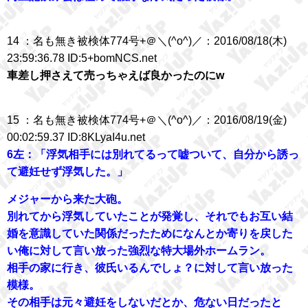
14 ：名も無き被検体774号+＠＼(^o^)／：2016/08/18(木)
23:59:36.78 ID:5+bomNCS.net
車差し押さえて売っちゃえば良かったのにw
15 ：名も無き被検体774号+＠＼(^o^)／：2016/08/19(金)
00:02:59.37 ID:8KLyaI4u.net
6左：「浮気相手には別れてるって嘘ついて、自分から誘っ
て避妊せず浮気した。」
メジャーから来た大砲。
別れてから浮気していたことが発覚し、それでもお互い結
婚を意識していた関係だったためになんとか寄りを戻した
い俺に対して言い放った強烈な特大場外ホームラン。
相手の家に行き、彼氏いるんでしょ？に対して言い放った
模様。
その相手は元々避妊をしないだとか、危ない日だったと