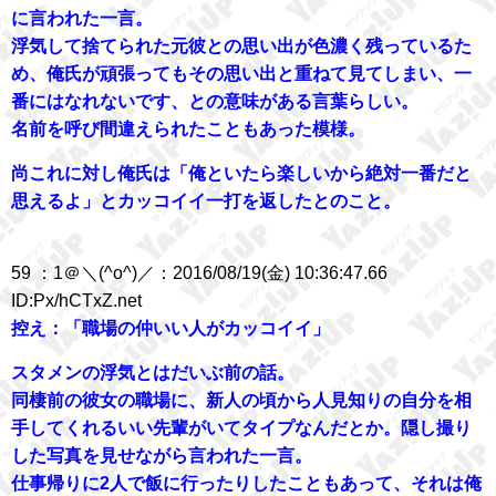
に言われた一言。
浮気して捨てられた元彼との思い出が色濃く残っているた
め、俺氏が頑張ってもその思い出と重ねて見てしまい、一
番にはなれないです、との意味がある言葉らしい。
名前を呼び間違えられたこともあった模様。
尚これに対し俺氏は「俺といたら楽しいから絶対一番だと
思えるよ」とカッコイイ一打を返したとのこと。
59 ：1＠＼(^o^)／：2016/08/19(金) 10:36:47.66
ID:Px/hCTxZ.net
控え：「職場の仲いい人がカッコイイ」
スタメンの浮気とはだいぶ前の話。
同棲前の彼女の職場に、新人の頃から人見知りの自分を相
手してくれるいい先輩がいてタイプなんだとか。隠し撮り
した写真を見せながら言われた一言。
仕事帰りに2人で飯に行ったりしたこともあって、それは俺