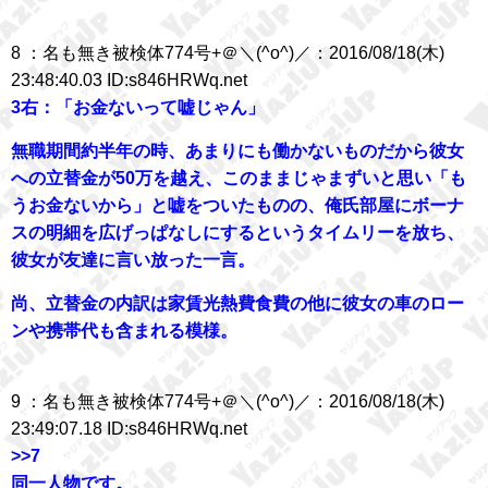
8 ：名も無き被検体774号+＠＼(^o^)／：2016/08/18(木)
23:48:40.03 ID:s846HRWq.net
3右：「お金ないって嘘じゃん」
無職期間約半年の時、あまりにも働かないものだから彼女
への立替金が50万を越え、このままじゃまずいと思い「も
うお金ないから」と嘘をついたものの、俺氏部屋にボーナ
スの明細を広げっぱなしにするというタイムリーを放ち、
彼女が友達に言い放った一言。
尚、立替金の内訳は家賃光熱費食費の他に彼女の車のロー
ンや携帯代も含まれる模様。
9 ：名も無き被検体774号+＠＼(^o^)／：2016/08/18(木)
23:49:07.18 ID:s846HRWq.net
>>7
同一人物です。