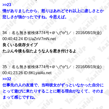
>>23
情がありましたから、怒りはあれどそれ以上に虚しさとか
悲しさが強かったですね。今思えば。
34 ：名も無き被検体774号+＠＼(^o^)／：2016/08/19(金)
00:40:42.24 ID:UaZnV7mN.net
良くいる依存タイプ
たぶん今後も似たような人を惹き付けるよ
35 ：名も無き被検体774号+＠＼(^o^)／：2016/08/19(金)
00:41:23.26 ID:8KLyaI4u.net
>>32
仕事先の人の友達で、当時彼女がずっといなかった自分に
とって遊びに来たりすることに断る理由がなくて、そのま
まって感じですね。