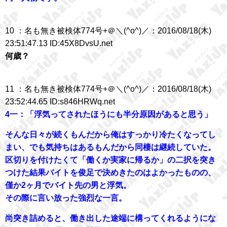
10 ：名も無き被検体774号+＠＼(^o^)／：2016/08/18(木)
23:51:47.13 ID:45X8DvsU.net
何歳？
11 ：名も無き被検体774号+＠＼(^o^)／：2016/08/18(木)
23:52:44.65 ID:s846HRWq.net
4一：「浮気ってされたほうにも半分原因があると思う」
そんな日々が続くもんだから俺はすっかり冷たくなってし
まい、でも気持ちはあるもんだから同棲は継続していた。
区切りを付けたくて「働くか実家に帰るか」の二択を突き
つけた結果バイトを俊足で決めきたのはよかったものの、
僅か2ヶ月でバイト先の男と浮気。
その際に言い放った強烈な一言。
尚突き詰めると、働き出した途端に構ってくれるようにな