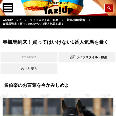
YAZIUPトップ
＞
ライフスタイル・娯楽
＞
競馬/競艇/競輪
＞
春競馬到来！買ってはいけない1番人気馬を暴く
春競馬到来！買ってはいけない1番人気馬を暴く
ライフスタイル・娯楽
2017/03/07
のりき 夢丸
名伯楽のお言葉を今かみしめよ