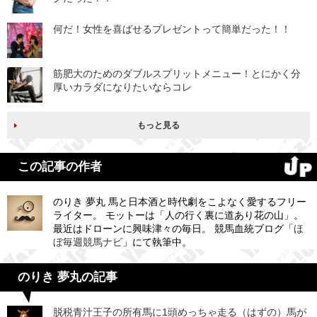
何だ！女性を喜ばせるプレゼントって簡単だった！！
筋肥大のためのダブルスプリットメニュー！とにかく分
厚いカラダになりたいならコレ
もっと見る
この記事の作者
のりき 夢丸 馬と日本酒と時代劇をこよなく愛するフリー
ライター。 モットーは「人の行く裏に道あり花の山」。
最近はドローンに興味津々の毎日。 競馬血統ブログ「
ほ
ぼ毎週競馬ナビ
」にて執筆中。
のりき 夢丸の記事
脱税青汁王子の所有馬に1頭めっちゃ走る（はずの）馬が