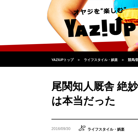
YAZIUPトップ
＞
ライフスタイル・娯楽
＞
競馬/
尾関知人厩舎 絶
は本当だった
2016/09/30
ライフスタイル・娯楽