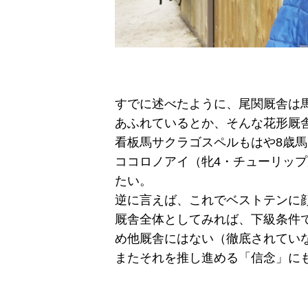
すでに述べたように、尾関厩舎は
あふれているとか、そんな花形厩
看板馬サクラゴスペルもはや8歳馬
ココロノアイ（牝4・チューリップ
たい。
逆に言えば、これでベストテンに
厩舎全体としてみれば、下級条件
め他厩舎にはない（徹底されてい
またそれを推し進める「信念」に