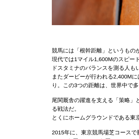
競馬には「根幹距離」というもの
現代では1マイル1,600Mのスピ
ドスタミナのバランスを測る人も
またダービーが行われる2,400
り。この3つの距離は、世界中で
尾関厩舎の躍進を支える「策略」
る戦法だ。
とくにホームグラウンドである東
2015年に、東京競馬場芝コース