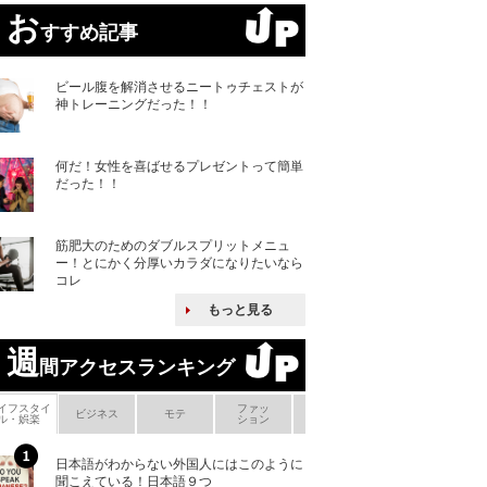
お
すすめ記事
ビール腹を解消させるニートゥチェストが
神トレーニングだった！！
何だ！女性を喜ばせるプレゼントって簡単
だった！！
筋肥大のためのダブルスプリットメニュ
ー！とにかく分厚いカラダになりたいなら
コレ
もっと見る
週
間アクセスランキング
イフスタイ
ファッ
ボ
ビジネス
モテ
ヘアケア
ヘルスケア
ル・娯楽
ション
メ
日本語がわからない外国人にはこのように
「えっ！こんな事
聞こえている！日本語９つ
ない、北朝鮮で禁