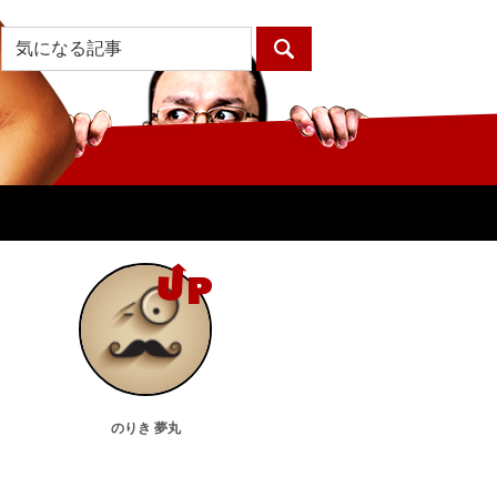
のりき 夢丸