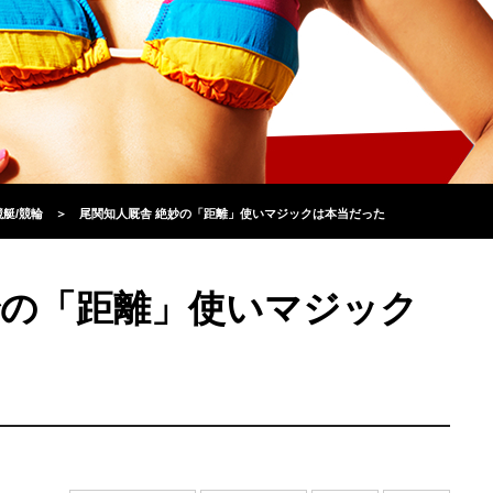
競艇/競輪
＞
尾関知人厩舎 絶妙の「距離」使いマジックは本当だった
妙の「距離」使いマジック