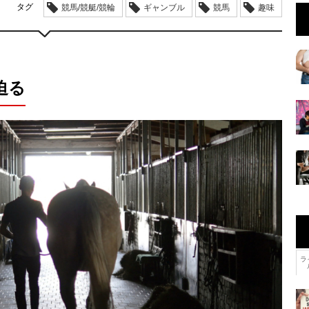
タグ
競馬/競艇/競輪
ギャンブル
競馬
趣味
迫る
ラ