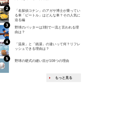
「名探偵コナン」のアガサ博士が乗ってい
核兵器の廃絶はな
る車「ビートル」はどんな車？その人気に
から解説
迫る編
野球のバッターは3割で一流と言われる理
何故キヤノンはゼ
由は？
来たのか？オープ
ける特許戦略
「温泉」と「銭湯」の違いって何？リフレ
ヨーロッパの小国
ッシュできる理由は？
な国とされる理由
野球の硬式の縫い目が108つの理由
上司の上司に案件
し』・他人の威厳
たい人たち
もっと見る