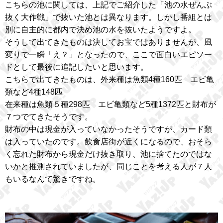
こちらの池に関しては、上記でご紹介した「池の水ぜんぶ
抜く大作戦」で抜いた池とは異なります。しかし番組とは
別に自主的に都内で決め池の水を抜いたようですよ。
そうして出てきたものは決してお宝ではありませんが、風
変りで一瞬「え？」となったので、ここで面白いエピソー
ドとして最後に追記したいと思います。
こちらで出てきたものは、外来種は魚類4種160匹 エビ亀
類など4種148匹
在来種は魚類５種298匹 エビ亀類など5種1372匹と財布が
７つでてきたそうです。
財布の中は現金が入っていなかったそうですが、カード類
は入っていたのです。飲食店街が近くになるので、おそら
く忘れた財布から現金だけ抜き取り、池に捨てたのではな
いかと推測されていましたが、同じことを考える人が７人
もいるなんて驚きですね。