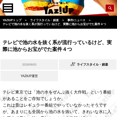
YAZIUPトップ
＞
ライフスタイル・娯楽
＞
事件/ニュース
＞
テレビで池の水を抜く系が流行っているけど、実際に池からお宝がでた案件４つ
テレビで池の水を抜く系が流行っているけど、実
際に池からお宝がでた案件４つ
ライフスタイル・娯楽
2018/06/03
YAZIUP運営
テレビ東京では「池の水をぜんぶ抜く大作戦」という番組
があることをご存知でしょうか。
これは昔はレギュラー番組でやっていなかったそうです
が、あまりにも全国から池の水を抜いて、きれいな水に入