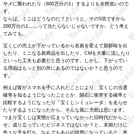
サメに襲われたり（800万分の1）するよりも全然低いので
す。
ならば、ミニはどうなのだ？というと、その5倍ですから
200万分の1……って当たらないじゃないですか、どう考え
てみても。
宝くじの売上が下がっているから名前を変えて新鮮味を出
したり、ミニなる新商品を出したり、CMを大量に流したり
といった工夫も必要だと思うのです。しかし、下がってい
る理由はもっと別の所にあるのではないか？と思うので
す。
例えば皆がスマホを手に入れたことにより、宝くじの当選
確率を知るようになったこととか、隕石に衝突する確率と
比較するようになったり「宝くじシミュレータ」を走らせ
たりするようになったから、そんな風に犬助は思います。
つまり宝くじは実態が広まっていなかった旧時代だからこ
そ、成り立っていたビジネスではないか？と。末期だけに
色々な手を打ち、なんでもありの状態になっていると、考