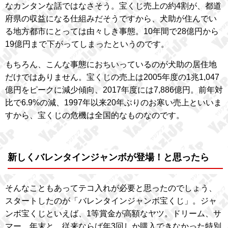
なカンタンな話ではなさそう。宝くじ売上の約4割が、都道
府県の収益になる仕組みだそうですから、犬助が住んでい
る地方都市にとっては由々しき事態。10年間で28億円から
19億円まで下がってしまったというのです。
もちろん、こんな事態におちいっているのが犬助の居住地
だけではありません。宝くじの売上は2005年度の1兆1,047
億円をピークに減少傾向、2017年度には7,886億円。前年対
比で6.9%の減、1997年以来20年ぶりのお寒い売上といいま
すから、宝くじの危機は全国的なものなのです。
新しくバレンタインジャンボが登場！と思ったら
そんなこともあってテコ入れが必要と思ったのでしょう、
スタートしたのが「バレンタインジャンボ宝くじ」。ジャ
ンボ宝くじといえば、1等賞金が高額なヤツ。ドリーム、サ
マー、年末と、従来ならば年3回しか購入できなかった特別