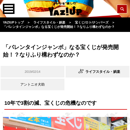
YAZIUPトップ
＞
ライフスタイル・娯楽
＞
宝くじ/ロト/ナンバーズ
＞
「バレンタインジャンボ」なる宝くじが発売開始！？なりふり構わずなのか？
「バレンタインジャンボ」なる宝くじが発売開
始！？なりふり構わずなのか？
ライフスタイル・娯楽
2019/02/14
アントニオ犬助
10年で3割の減、宝くじの危機なのです