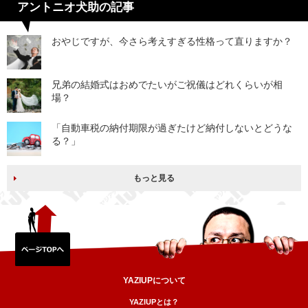
アントニオ犬助の記事
おやじですが、今さら考えすぎる性格って直りますか？
兄弟の結婚式はおめでたいがご祝儀はどれくらいが相
場？
「自動車税の納付期限が過ぎたけど納付しないとどうな
る？」
もっと見る
YAZIUPについて
YAZIUPとは？