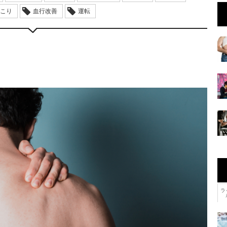
こり
血行改善
運転
ラ