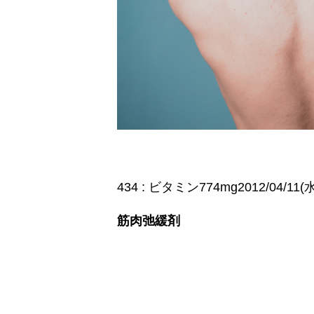
434 : ビタミン774mg2012/04/11(水) 
筋肉弛緩剤