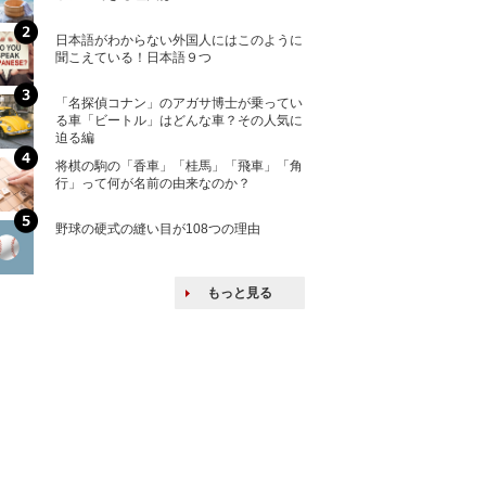
ける特許戦略
日本語がわからない外国人にはこのように
「えっ！こんな事
聞こえている！日本語９つ
ない、北朝鮮で禁
「名探偵コナン」のアガサ博士が乗ってい
上司の上司に案件
る車「ビートル」はどんな車？その人気に
し』・他人の威厳
迫る編
たい人たち
将棋の駒の「香車」「桂馬」「飛車」「角
核兵器の廃絶はな
行」って何が名前の由来なのか？
から解説
野球の硬式の縫い目が108つの理由
韓国で揉めている
戦後の賠償をおさ
もっと見る