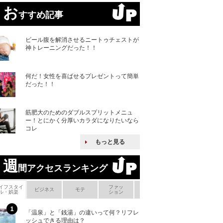
お
すすめ記事
ビール腹を解消させるニートゥチェストが
神トレーニングだった！！
何だ！女性を喜ばせるプレゼントって簡単
だった！！
筋肥大のためのダブルスプリットメニュ
ー！とにかく分厚いカラダになりたいなら
コレ
もっと見る
週
間アクセスランキング
イフスタイ
ファッ
ボ
ビジネス
モテ
ヘアケア
ヘルスケア
ル・娯楽
ション
メ
「温泉」と「銭湯」の違いって何？リフレ
何故キヤノンはゼ
ッシュできる理由は？
来たのか？オープ