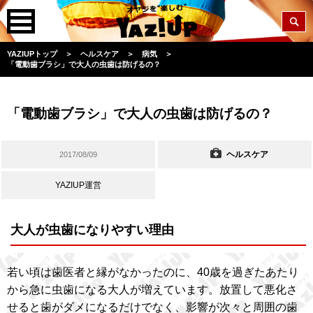
YAZIUPトップ
＞
ヘルスケア
＞
病気
＞
「電動歯ブラシ」で大人の虫歯は防げるの？
「電動歯ブラシ」で大人の虫歯は防げるの？
ヘルスケア
2017/08/09
YAZIUP運営
大人が虫歯になりやすい理由
若い頃は歯医者と縁がなかったのに、40歳を過ぎたあたり
から急に虫歯になる大人が増えています。放置して悪化さ
せると歯がダメになるだけでなく、影響が次々と周囲の歯