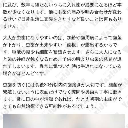
に及び、数年も経たないうちに入れ歯が必要になるほど本
数が少なくなります。他にも歯の痛みや噛み合わせが変わ
るせいで日常生活に支障をきたすなど良いことは何もあり
ません。
大人が虫歯になりやすいのは、加齢や歯周病によって歯茎
が下がり、虫歯が出来やすい「歯根」が露出するからで
す。唾液の減少も細菌を繁殖させます。さらに大人になる
と歯の神経が鈍くなるため、子供の時より虫歯の発見が遅
れてしまいます。異常に気づいた時は手遅れになっている
場合がほとんどです。
虫歯を防ぐには食後30分以内の歯磨きが大切です。細菌が
繁殖しないように表面だけでなく隙間や奥歯も丁寧に磨き
ます。常に口の中が清潔であれば、たとえ初期の虫歯がで
きても自然治癒できる可能性があるでしょう。