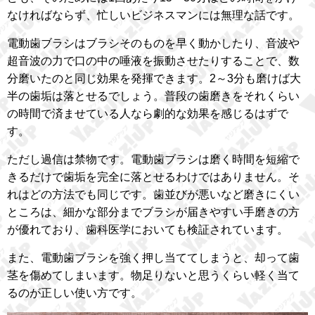
なければならず、忙しいビジネスマンには無理な話です。
電動歯ブラシはブラシそのものを早く動かしたり、音波や
超音波の力で口の中の唾液を振動させたりすることで、数
分磨いたのと同じ効果を発揮できます。2～3分も磨けば大
半の歯垢は落とせるでしょう。普段の歯磨きをそれくらい
の時間で済ませている人なら劇的な効果を感じるはずで
す。
ただし過信は禁物です。電動歯ブラシは磨く時間を短縮で
きるだけで歯垢を完全に落とせるわけではありません。そ
れはどの方法でも同じです。歯並びが悪いなど磨きにくい
ところは、細かな部分までブラシが届きやすい手磨きの方
が優れており、歯科医学においても検証されています。
また、電動歯ブラシを強く押し当ててしまうと、却って歯
茎を傷めてしまいます。物足りないと思うくらい軽く当て
るのが正しい使い方です。