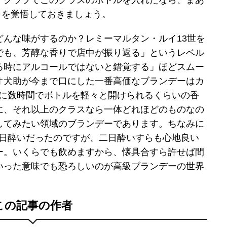
。クラブでこのクラスのボトルを入れたなら、まあ
ことを覚悟しておきましょう。
どんな味がするのか？レミーマルタン・ルイ13世を
でも、芳醇な香りで店中が振り返る」というレベル
る時にアルコールではないと錯覚する」ほどスムー
オ犬助が今まで口にした一番高価なブランデーはカ
のに数時間でボトルを軽々と開けられるくらいの香
に、それ以上のクラスなら一体どれほどのものなの
してみたい領域のブランデーであります。ちなみに
二日酔いだったのですが、二日酔いすらも心地良い
ー。いくらでも飲めますから、懐具合すら許せば間
いった意味でも恐ろしいのが高級ブランデーの世界
この記事の作者