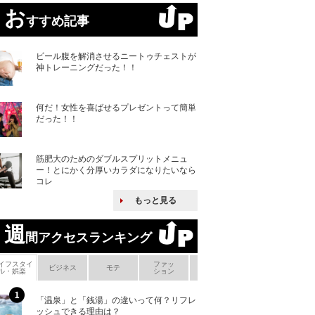
お
すすめ記事
ビール腹を解消させるニートゥチェストが
神トレーニングだった！！
何だ！女性を喜ばせるプレゼントって簡単
だった！！
筋肥大のためのダブルスプリットメニュ
ー！とにかく分厚いカラダになりたいなら
コレ
もっと見る
週
間アクセスランキング
イフスタイ
ファッ
ボ
ビジネス
モテ
ヘアケア
ヘルスケア
ル・娯楽
ション
メ
「温泉」と「銭湯」の違いって何？リフレ
何故キヤノンはゼ
ッシュできる理由は？
来たのか？オープ