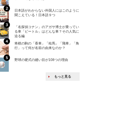
ける特許戦略
日本語がわからない外国人にはこのように
「えっ！こんな事
聞こえている！日本語９つ
ない、北朝鮮で禁
「名探偵コナン」のアガサ博士が乗ってい
上司の上司に案件
る車「ビートル」はどんな車？その人気に
し』・他人の威厳
迫る編
たい人たち
将棋の駒の「香車」「桂馬」「飛車」「角
核兵器の廃絶はな
行」って何が名前の由来なのか？
から解説
野球の硬式の縫い目が108つの理由
韓国で揉めている
戦後の賠償をおさ
もっと見る