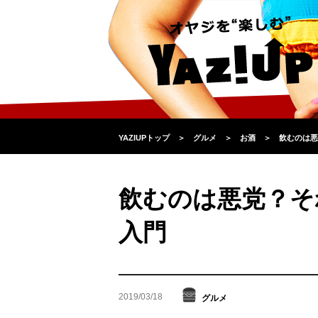
YAZIUPトップ
＞
グルメ
＞
お酒
＞
飲むのは悪
飲むのは悪党？そ
入門
2019/03/18
グルメ