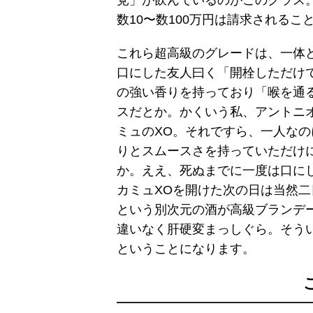
党」が飲んでいるのがこのクラス
数10〜数100万円は請求される
これら超高級のグレードは、一体
口にした友人曰く「開栓しただけ
の強い香りを持っており「喉を通
スだとか。かくいう私、アントニ
ミュのXO。それですら、一人な
りとスムースさを持っていただけ
か。ええ、死ぬまでに一度は口に
カミュXOを開けた次の日は当然
という別次元の酒が高級ブランデ
違いなく肝硬変まっしぐら。そう
ということになります。