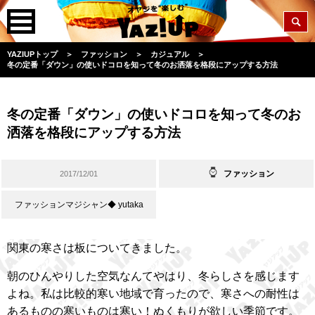
YAZIUPトップ
＞
ファッション
＞
カジュアル
＞
冬の定番「ダウン」の使いドコロを知って冬のお洒落を格段にアップする方法
冬の定番「ダウン」の使いドコロを知って冬のお
洒落を格段にアップする方法
ファッション
2017/12/01
ファッションマジシャン◆ yutaka
関東の寒さは板についてきました。
朝のひんやりした空気なんてやはり、冬らしさを感じます
よね。私は比較的寒い地域で育ったので、寒さへの耐性は
あるものの寒いものは寒い！ぬくもりが欲しい季節です。