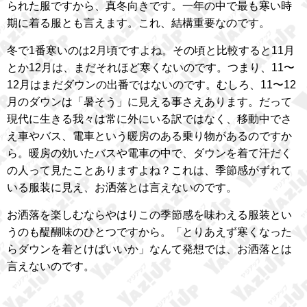
られた服ですから、真冬向きです。一年の中で最も寒い時
期に着る服とも言えます。これ、結構重要なのです。
冬で1番寒いのは2月頃ですよね。その頃と比較すると11月
とか12月は、まだそれほど寒くないのです。つまり、11〜
12月はまだダウンの出番ではないのです。むしろ、11〜12
月のダウンは「暑そう」に見える事さえあります。だって
現代に生きる我々は常に外にいる訳ではなく、移動中でさ
え車やバス、電車という暖房のある乗り物があるのですか
ら。暖房の効いたバスや電車の中で、ダウンを着て汗だく
の人って見たことありますよね？これは、季節感がずれて
いる服装に見え、お洒落とは言えないのです。
お洒落を楽しむならやはりこの季節感を味わえる服装とい
うのも醍醐味のひとつですから。「とりあえず寒くなった
らダウンを着とけばいいか」なんて発想では、お洒落とは
言えないのです。