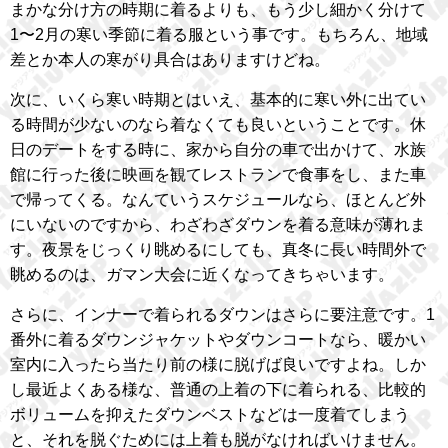
まかな分け方の時期に着るよりも、もう少し細かく分けて
1〜2月の寒い季節に着る服という事です。もちろん、地域
差とか本人の寒がり具合はありますけどね。
次に、いくら寒い時期とはいえ、基本的に寒い外に出てい
る時間が少ないのなら着なくても良いということです。休
日のデートをする時に、家から自分の車で出かけて、水族
館に行った後に映画を観てレストランで食事をし、また車
で帰ってくる。なんていうスケジュールなら、ほとんど外
にいないのですから、わざわざダウンを着る意味が薄れま
す。夜景をじっくり眺めるにしても、真冬に長い時間外で
眺めるのは、ガマン大会に近くなってきちゃいます。
さらに、インナーで着られるダウンはさらに要注意です。1
番外に着るダウンジャケットやダウンコートなら、暖かい
室内に入ったら当たり前の様に脱げば良いですよね。しか
し最近よくある様な、普通の上着の下に着られる、比較的
ボリュームを抑えたダウンベストなどは一度着てしまう
と、それを脱ぐためには上着も脱がなければいけません。