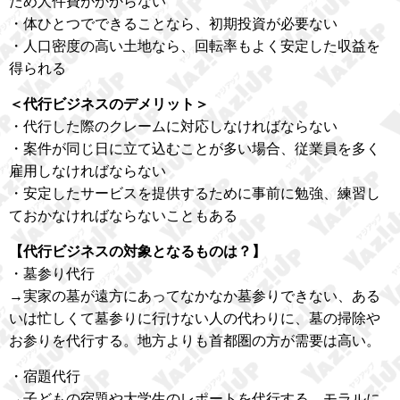
ため人件費がかからない
・体ひとつでできることなら、初期投資が必要ない
・人口密度の高い土地なら、回転率もよく安定した収益を
得られる
＜代行ビジネスのデメリット＞
・代行した際のクレームに対応しなければならない
・案件が同じ日に立て込むことが多い場合、従業員を多く
雇用しなければならない
・安定したサービスを提供するために事前に勉強、練習し
ておかなければならないこともある
【代行ビジネスの対象となるものは？】
・墓参り代行
→実家の墓が遠方にあってなかなか墓参りできない、ある
いは忙しくて墓参りに行けない人の代わりに、墓の掃除や
お参りを代行する。地方よりも首都圏の方が需要は高い。
・宿題代行
→子どもの宿題や大学生のレポートを代行する。モラルに