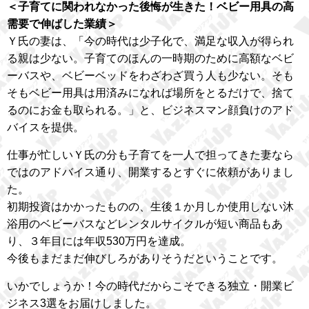
＜子育てに関われなかった後悔が生きた！ベビー用具の高
需要で伸ばした業績＞
Ｙ氏の妻は、「今の時代は少子化で、満足な収入が得られ
る親は少ない。子育てのほんの一時期のために高額なベビ
ーバスや、ベビーベッドをわざわざ買う人も少ない。そも
そもベビー用具は用済みになれば場所をとるだけで、捨て
るのにお金も取られる。」と、ビジネスマン顔負けのアド
バイスを提供。
仕事が忙しいＹ氏の分も子育てを一人で担ってきた妻なら
ではのアドバイス通り、開業するとすぐに依頼がありまし
た。
初期投資はかかったものの、生後１か月しか使用しない沐
浴用のベビーバスなどレンタルサイクルが短い商品もあ
り、３年目には年収530万円を達成。
今後もまだまだ伸びしろがありそうだということです。
いかでしょうか！今の時代だからこそできる独立・開業ビ
ジネス3選をお届けしました。