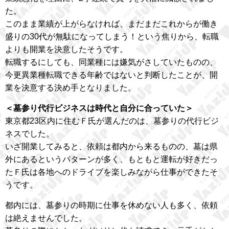
た。
このまま業績が上がらなければ、まだまだこれからが働き
盛りの30代が無駄になってしまう！という焦りから、転職
よりも開業を決意したそうです。
転職するにしても、同業種には嫌気がさしていたものの、
今更異業種転職できる年齢ではないと判断したことが、開
業を決意する決め手となりました。
＜墓参り代行ビジネスは時代と自分に合っていた＞
東京都23区内に住むＦ氏が選んだのは、墓参りの代行ビジ
ネスでした。
いざ開業してみると、依頼は都内から来るものの、墓は県
外にあるというパターンが多く、もともと運転が好きだっ
たＦ氏は各地へのドライブを楽しみながら仕事ができたそ
うです。
都内には、墓参りの時期に仕事を休めない人も多く、依頼
は絶えませんでした。