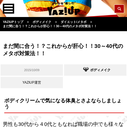
YAZIUPトップ
＞
ボディメイク
＞
ダイエット/メタボ
＞
まだ間に合う！？これからが肝心！！30～40代のメタボ対策法！！
まだ間に合う！？これからが肝心！！30～40代の
メタボ対策法！！
ボディメイク
2015/10/09
YAZIUP運営
ボディクリームで気になる体臭とさよならしましょ
う
男性も30代から４0代ともなれば職場の中でも様々な